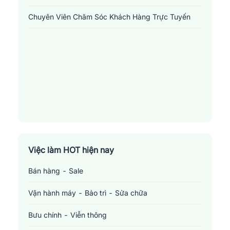
1.
Quản lý chăm sóc khách hàng
: Đây là vị trí có trách nhiệm
Chuyên Viên Chăm Sóc Khách Hàng Trực Tuyến
quản lý và chỉ đạo toàn bộ hoạt động của nhóm chăm sóc khách
hàng. Người giữ vị trí này phải đảm bảo mỗi khách hàng đều
nhận được sự quan tâm và hỗ trợ tốt nhất từ công ty, đồng thời
phải tìm ra các cách thức để nâng cao chất lượng dịch vụ. Họ
cũng phải có khả năng xử lý các vấn đề phát sinh và những tranh
cãi từ phía khách hàng.
2.
Chuyên viên chăm sóc khách hàng
: Vị trí này thường tiếp
xúc trực tiếp với khách hàng qua điện thoại, email hoặc trực
tuyến, giúp giải quyết các vấn đề, thắc mắc hoặc phản ánh của
họ. Dựa vào vấn đề mà khách hàng đưa ra, chuyên viên chăm
Việc làm HOT hiện nay
sóc khách hàng cần tìm ra giải pháp tốt nhất để đảm bảo sự hài
lòng của khách hàng.
Bán hàng - Sale
3.
Chuyên viên phân tích dữ liệu khách hàng
: Đây là vị trí chịu
trách nhiệm thu thập, quản lý, phân tích và tổng hợp thông tin từ
Vận hành máy - Bảo trì - Sửa chữa
các nguồn dữ liệu của khách hàng. Mục tiêu của vị trí này là giúp
Bưu chính - Viễn thông
công ty hiểu rõ hơn về khách hàng, từ đó đưa ra các chiến lược