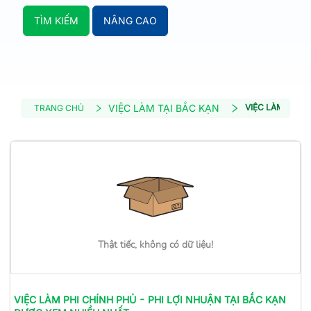
TÌM KIẾM
NÂNG CAO
VIỆC LÀM TẠI BẮC KẠN
VIỆC LÀM PHI C
TRANG CHỦ
Thật tiếc, không có dữ liệu!
VIỆC LÀM
PHI CHÍNH PHỦ - PHI LỢI NHUẬN
TẠI BẮC KẠN