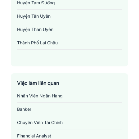
Huyện Tam Đường
Huyện Tân Uyên
Huyện Than Uyên
Thành Phố Lai Châu
Việc làm ngân hàng tại Lai Châu
Những
vị trí việc làm liên quan đến ngành ngân
hàng tại Lai Châu
Việc làm liên quan
1.
Financial Analyst
: Một Financial Analyst đóng vai trò quan
Nhân Viên Ngân Hàng
trọng trong việc giúp các tổ chức hiểu rõ về tình hình tài chính
Banker
của họ. Họ phân tích các báo cáo tài chính, theo dõi các xu
hướng tài chính, tạo các mô hình dự báo, giúp lên kế hoạch ngân
Chuyên Viên Tài Chính
sách và đưa ra các gợi ý về quản trị tài chính. Họ cũng thường
tham gia vào việc phân tích cơ hội đầu tư, rủi ro tài chính và đủ
Financial Analyst