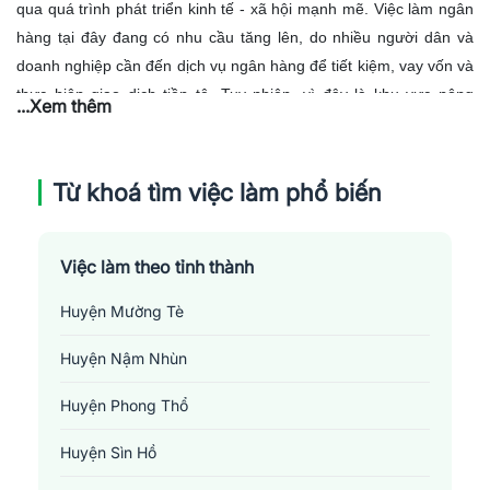
qua quá trình phát triển kinh tế - xã hội mạnh mẽ. Việc làm ngân
hàng tại đây đang có nhu cầu tăng lên, do nhiều người dân và
doanh nghiệp cần đến dịch vụ ngân hàng để tiết kiệm, vay vốn và
thực hiện giao dịch tiền tệ. Tuy nhiên, vì đây là khu vực nông
...Xem thêm
thôn, nên nhu cầu sử dụng dịch vụ này còn bị hạn chế do chính
sách tín dụng chưa phù hợp, nguồn nhân lực chất lượng cao còn
thiếu hụt và hạ tầng ngân hàng vẫn còn hạn chế. Việc đẩy mạnh
Từ khoá tìm việc làm phổ biến
đào tạo nguồn nhân lực và nâng cao chất lượng dịch vụ sẽ giúp
nâng cao nhu cầu việc làm
ngân hàng
tại Lai Châu
Việc làm theo tỉnh thành
Huyện Mường Tè
Huyện Nậm Nhùn
Huyện Phong Thổ
Huyện Sìn Hồ