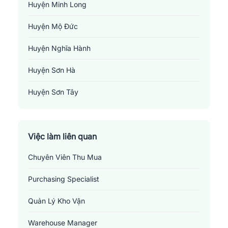
Huyện Minh Long
Huyện Mộ Đức
Huyện Nghĩa Hành
Huyện Sơn Hà
Huyện Sơn Tây
Huyện Sơn Tịnh
Huyện Tây Trà
Việc làm liên quan
Chuyên Viên Thu Mua
Huyện Trà Bồng
Purchasing Specialist
Huyện Tư Nghĩa
Quản Lý Kho Vận
Thành Phố Quảng Ngãi
Warehouse Manager
Việc làm logistics tại Quảng Ngãi