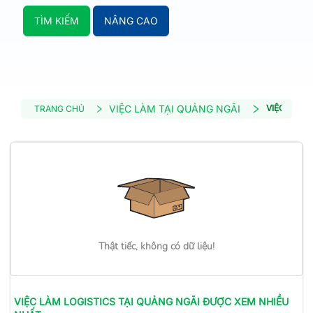
TÌM KIẾM
NÂNG CAO
VIỆC LÀM TẠI QUẢNG NGÃI
VIỆC LÀM 
TRANG CHỦ
Thật tiếc, không có dữ liệu!
VIỆC LÀM
LOGISTICS
TẠI QUẢNG NGÃI
ĐƯỢC XEM NHIỀU