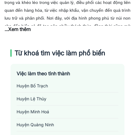
trọng và khéo léo trong việc quản lý, điều phối các hoạt động liên
quan đến hàng hóa, từ việc nhập khẩu, vận chuyển đến quá trình
lưu trữ và phân phối. Nơi đây, với địa hình phong phú từ núi non
cho đến biển cả đã tạo nên nhiều thách thức, đồng thời cũng mở
...Xem thêm
ra nhiều cơ hội cho ngành logistics phát triển.
Khi làm việc tại
Quảng Bình
, người làm logistics cần phải coi
trọng việc xây dựng và duy trì mối quan hệ tốt đẹp với các nhà
Từ khoá tìm việc làm phổ biến
cung cấp, khách hàng và đối tác vận chuyển, để đảm bảo rằng
hàng hóa được giao đúng hẹn và an toàn đến nơi sử dụng. Họ
cũng cần phải nắm bắt rõ quy định pháp luật về vận chuyển và
Việc làm theo tỉnh thành
thủ tục hải quan tại khu vực này.
Bên cạnh đó, Quảng Bình có
Huyện Bố Trạch
nhiều cảng biển và cảng hàng không tiện lợi cho việc vận chuyển
hàng hóa. Ngoài ra, hệ thống đường bộ và đường sắt cũng được
Huyện Lệ Thủy
đầu tư xây dựng và nâng cấp, giúp việc di chuyển hàng hóa trở
Huyện Minh Hoá
nên thuận tiện hơn. Cuối cùng, việc làm logistics tại Quảng Bình
không chỉ đòi hỏi kĩ năng quản lý, mà còn cần có khả năng giải
Huyện Quảng Ninh
quyết vấn đề linh hoạt để đối phó với các tình huống không lường