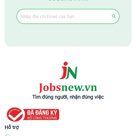
đến cho bạn cơ hội nghề nghiệp phong phú, cung cấp môi trường
việc làm tại những doanh nghiệp, công ty uy tín mà còn hỗ trợ
thêm các công cụ tính thuế thu nhập cá nhân, các
mẫu
CV
chuyên nghiệp. Jobsnew tin rằng bước đầu tiên trong tìm
kiếm cơ hội việc làm là tạo ra được một CV độc đáo, ấn tượng
cho các nhà tuyển dụng. Đừng bỏ lỡ cơ hội tốt này!
Tìm đúng người, nhận đúng việc
Hỗ trợ