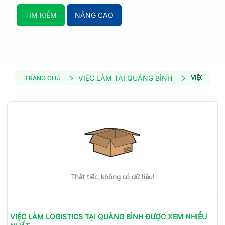
TÌM KIẾM
NÂNG CAO
VIỆC LÀM TẠI QUẢNG BÌNH
VIỆC LÀM 
TRANG CHỦ
Thật tiếc, không có dữ liệu!
VIỆC LÀM
LOGISTICS
TẠI QUẢNG BÌNH
ĐƯỢC XEM NHIỀU