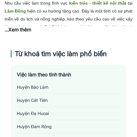
Nhu cầu việc làm trong lĩnh vực
kiến trúc - thiết kế nội thất
tại
Lâm Đồng
hiện có xu hướng tăng cao. Đây là một tỉnh có sự phát
triển về du lịch và nông nghiệp, kéo theo yêu cầu cao về việc xây
dựng cảnh quan, thiết kế khách sạn, nhà hàng, ngôi nhà mới và
...Xem thêm
cải tạo nội thất hiện có.
Đồng thời, với xu hướng hướng tới cuộc
sống xanh, bền vững, ngày càng có nhiều dự án yêu cầu sử dụng
giải pháp thiết kế hiện đại, sáng tạo, tiết kiệm năng lượng và thân
Từ khoá tìm việc làm phổ biến
thiện với môi trường. Điều này mở ra nhiều cơ hội việc làm mới
cho các chuyên gia chuyên ngành kiến trúc và thiết kế nội
Việc làm theo tỉnh thành
thất.
Tuy nhiên, nguồn nhân lực chất lượng trong lĩnh vực này tại
Lâm Đồng vẫn còn thiếu hụt. Do đó, đòi hỏi sự đào tạo và phát
Huyện Bảo Lâm
triển đội ngũ chuyên gia địa phương có trình độ chuyên môn cao
cũng như hiểu biết sâu sắc về văn hóa địa phương và xu hướng
Huyện Cát Tiên
thế giới.
Huyện Đạ Huoai
Huyện Đam Rông
Việc làm kiến trúc - thiết kế nội thất tại Lâm Đồng