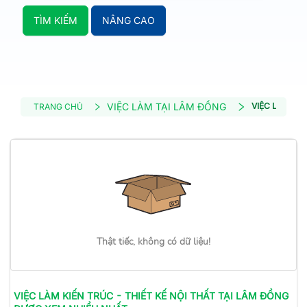
TÌM KIẾM
NÂNG CAO
VIỆC LÀM TẠI LÂM ĐỒNG
VIỆC LÀM KIẾ
TRANG CHỦ
Thật tiếc, không có dữ liệu!
VIỆC LÀM
KIẾN TRÚC - THIẾT KẾ NỘI THẤT
TẠI LÂM ĐỒNG