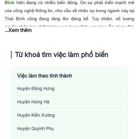
Bình
hiện đang có nhiều biến động. Do sự phát triển mạnh mẽ
của công nghệ thông tin, nhu cầu về nhân sự trong ngành này tại
Thái Bình cũng đang tăng lên đáng kể. Tuy nhiên, số lượng
nguồn nhân lực chất lượng cao trong lĩnh vực này vẫn chưa đáp
...Xem thêm
ứng được nhu cầu tuyển dụng.
Khảo sát từ các doanh nghiệp,
công ty phần cứng IT - mạng tại Thái Bình cho thấy, họ đều đang
cần tuyển dụng những chuyên viên, kỹ sư chuyên ngành công
Từ khoá tìm việc làm phổ biến
nghệ thông tin. Đáng chú ý là kỹ năng tiếng Anh và kỹ năng mềm
là những yêu cầu không thể thiếu khi tuyển dụng.
Tổng kết, nhu
cầu việc làm trong lĩnh vực IT phần cứng - mạng tại Thái Bình
Việc làm theo tỉnh thành
đang trong giai đoạn phát triển mạnh. Nhưng để đáp ứng tốt nhu
Huyện Đông Hưng
cầu này, cần có các giải pháp đào tạo và nâng cao năng lực cho
nguồn nhân lực trong lĩnh vực này.
Huyện Hưng Hà
Huyện Kiến Xương
Huyện Quỳnh Phụ