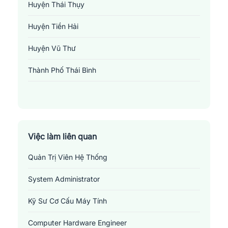
Huyện Thái Thụy
Huyện Tiền Hải
Huyện Vũ Thư
Thành Phố Thái Bình
Việc làm liên quan
Quản Trị Viên Hệ Thống
Việc làm it phần cứng - mạng tại Thái Bình
Những
vị trí việc làm liên quan đến ngành IT
System Administrator
phần cứng - mạng tại Thái Bình
Kỹ Sư Cơ Cấu Máy Tính
1.
Quản trị viên hệ thống
: Quản trị viên hệ thống chịu trách
nhiệm duy trì, nâng cấp và quản lý các phần cứng, phần mềm và
Computer Hardware Engineer