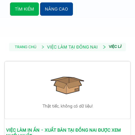
TÌM KIẾM
NÂNG CAO
VIỆC LÀM TẠI ĐỒNG NAI
VIỆC LÀM IN Ấ
TRANG CHỦ
Thật tiếc, không có dữ liệu!
VIỆC LÀM
IN ẤN - XUẤT BẢN
TẠI ĐỒNG NAI
ĐƯỢC XEM