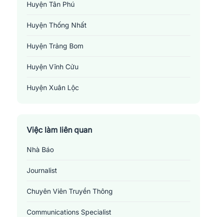
Huyện Tân Phú
Huyện Thống Nhất
Huyện Trảng Bom
Huyện Vĩnh Cửu
Huyện Xuân Lộc
Thành Phố Biên Hoà
Thị Xã Long Khánh
Việc làm liên quan
Nhà Báo
Journalist
Việc làm in ấn/xuất bản tại Đồng Nai
Chuyên Viên Truyền Thông
Những
vị trí việc làm liên quan đến ngành in ấn -
Communications Specialist