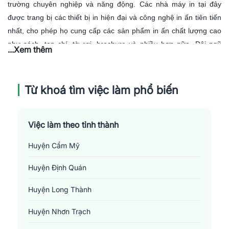
trường chuyên nghiệp và năng động. Các nhà máy in tại đây
được trang bị các thiết bị in hiện đại và công nghệ in ấn tiên tiến
nhất, cho phép họ cung cấp các sản phẩm in ấn chất lượng cao
như sách, tạp chí, tờ rơi, brochure và nhiều hơn nữa.
Đội ngũ
...Xem thêm
thiết kế đầy sáng tạo và kỹ thuật viên có kinh nghiệm của Đồng
Nai công tác cùng nhau để đảm bảo mọi chi tiết, từ màu sắc đến
kiểu chữ, đều được thể hiện một cách chính xác nhất trên từng
Từ khoá tìm việc làm phổ biến
trang in.
Tất cả các sản phẩm do các nhà in tại Đồng Nai xuất bản đều
phải qua quá trình kiểm định nghiêm ngặt trước khi chính thức ra
Việc làm theo tỉnh thành
mắt thị trường. Điều này không chỉ đảm bảo chất lượng cuối cùng
Huyện Cẩm Mỹ
của sản phẩm, mà còn phản ánh sự tôn trọng và trách nhiệm của
họ đối với khách hàng. Tại
Đồng Nai
, quá trình in ấn và xuất bản
Huyện Định Quán
không chỉ là việc in ra một sản phẩm, mà còn là nghệ thuật, là sự
Huyện Long Thành
tôn trọng quy trình và chất lượng, là sự cống hiến cho công việc
để mang đến cho khách hàng những sản phẩm hoàn thiện nhất.
Huyện Nhơn Trạch