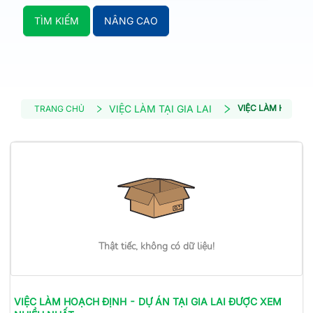
TÌM KIẾM
NÂNG CAO
VIỆC LÀM TẠI GIA LAI
VIỆC LÀM HOẠCH 
TRANG CHỦ
Thật tiếc, không có dữ liệu!
VIỆC LÀM
HOẠCH ĐỊNH - DỰ ÁN
TẠI GIA LAI
ĐƯỢC XEM