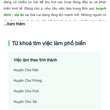
đang có nhiều cơ hội để thu hút các hoạt động đầu tư và phát
triển kinh tế. Đáng chú ý, nhu cầu việc làm trong lĩnh vực
hoạch
định - dự án
tại Gia Lai đang tăng lên mạnh mẽ. Những người có
kỹ năng quản lý dự án, lập kế hoạch và tư duy chiến lược đang
...Xem thêm
được thị trường lao động địa phương ưu tiên. Tuy nhiên, việc tìm
kiếm nhân sự chất lượng cao trong lĩnh vực này vẫn còn gặp
nhiều khó khăn do thiếu hụt nguồn nhân lực có trình độ và kỹ
Từ khoá tìm việc làm phổ biến
năng chuyên môn. Đây chính là cơ hội cho các cá nhân có đủ
năng lực và nguyện vọng gắn bó, phát triển sự nghiệp lâu dài tại
Gia Lai.
Việc làm theo tỉnh thành
Huyện Chư Păh
Huyện Chư Prông
Huyện Chư Pưh
Huyện Chư Sê