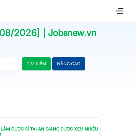
/08/2026
] | Jobsnew.vn
TÌM KIẾM
NÂNG CAO
 LÀM
DƯỢC SĨ
TẠI AN GIANG
ĐƯỢC XEM NHIỀU
T