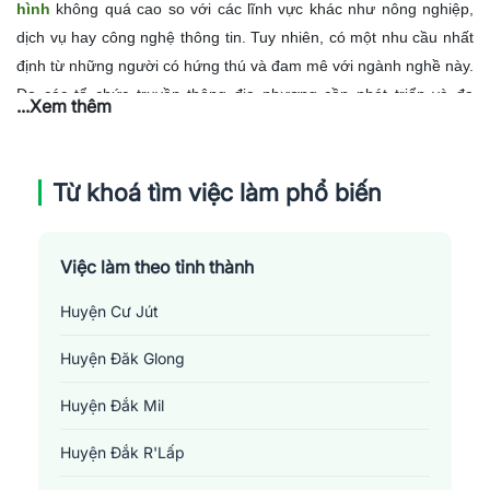
hình
không quá cao so với các lĩnh vực khác như nông nghiệp,
dịch vụ hay công nghệ thông tin. Tuy nhiên, có một nhu cầu nhất
định từ những người có hứng thú và đam mê với ngành nghề này.
Do các tổ chức truyền thông địa phương cần phát triển và đa
...Xem thêm
dạng hóa nội dung, đồng thời nâng cao chất lượng bài viết/hình
ảnh/sản phẩm truyền thông, nên vẫn cần tuyển dụng một số
lượng nhất định nhân sự từ trình độ tay nghề cơ bản đến cao.
Từ khoá tìm việc làm phổ biến
Kèm theo đó, sự thay đổi và phát triển của công nghệ cũng tạo ra
nhu cầu về đào tạo bổ sung kỹ năng mới cho nhân viên hiện tại.
Nhìn chung, dù không phải là ngành hot nhưng với những ai yêu
Việc làm theo tỉnh thành
thích công việc báo chí truyền hình thì vẫn có cơ hội tại Đắk
Huyện Cư Jút
Nông.
Huyện Đăk Glong
Huyện Đắk Mil
Huyện Đắk R'Lấp