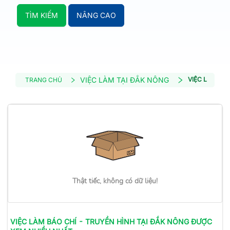
TÌM KIẾM
NÂNG CAO
VIỆC LÀM TẠI ĐẮK NÔNG
VIỆC LÀM BÁO
TRANG CHỦ
Thật tiếc, không có dữ liệu!
VIỆC LÀM
BÁO CHÍ - TRUYỀN HÌNH
TẠI ĐẮK NÔNG
ĐƯỢC