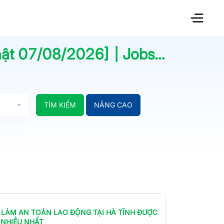
hật
07/08/2026
] | Jobsnew.vn
TÌM KIẾM
NÂNG CAO
 LÀM
AN TOÀN LAO ĐỘNG
TẠI HÀ TĨNH
ĐƯỢC
 NHIỀU NHẤT