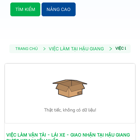
TÌM KIẾM
NÂNG CAO
VIỆC LÀM TẠI HẬU GIANG
VIỆC LÀM VẬN
TRANG CHỦ
Thật tiếc, không có dữ liệu!
VIỆC LÀM
VẬN TẢI - LÁI XE - GIAO NHẬN
TẠI HẬU GIANG