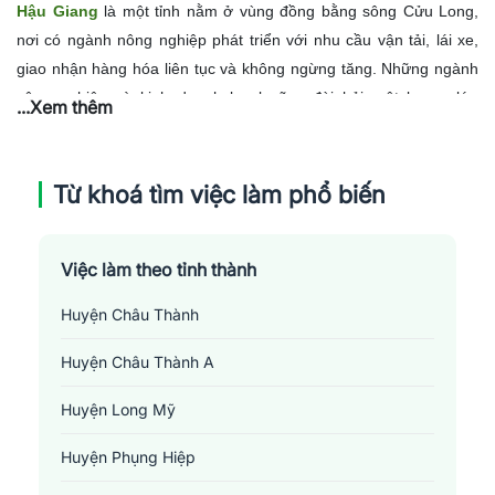
Hậu Giang
là một tỉnh nằm ở vùng đồng bằng sông Cửu Long,
nơi có ngành nông nghiệp phát triển với nhu cầu vận tải, lái xe,
giao nhận hàng hóa liên tục và không ngừng tăng. Những ngành
công nghiệp và kinh doanh local cũng đòi hỏi một lượng lớn
...Xem thêm
nguồn nhân lực trong lĩnh vực này để đảm bảo hoạt động của họ
diễn ra trơn tru và hiệu quả. Bên cạnh đó, việc phát triển du lịch
và dịch vụ cũng tạo ra nhiều cơ hội việc làm cho những ai có kỹ
Từ khoá tìm việc làm phổ biến
năng và kinh nghiệm đối với
vận tải - lái xe - giao nhận
. Tuy
nhiên, cần lưu ý rằng nhu cầu này có thể biến đổi theo mùa vụ và
Việc làm theo tỉnh thành
tình hình kinh tế.
Huyện Châu Thành
Huyện Châu Thành A
Huyện Long Mỹ
Huyện Phụng Hiệp