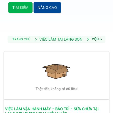
TÌM KIẾM
NÂNG CAO
VIỆC LÀM TẠI LẠNG SƠN
VIỆC LÀM VẬN
TRANG CHỦ
Thật tiếc, không có dữ liệu!
VIỆC LÀM
VẬN HÀNH MÁY - BẢO TRÌ - SỬA CHỮA
TẠI