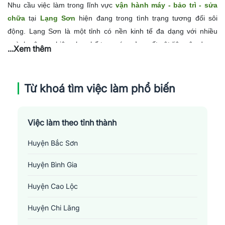
Nhu cầu việc làm trong lĩnh vực
vận hành máy - bảo trì - sửa
chữa
tại
Lạng Sơn
hiện đang trong tình trạng tương đối sôi
động. Lạng Sơn là một tỉnh có nền kinh tế đa dạng với nhiều
ngành công nghiệp như chế tạo máy, sản xuất vật liệu xây dựng,
...Xem thêm
khai thác mỏ... yêu cầu một lượng lớn công nhân kỹ thuật vận
hành máy, và nhân viên chuyên trách bảo dựng, bảo trì, sửa
chữa các thiết bị máy móc. Do đó, những người có kỹ năng và
Từ khoá tìm việc làm phổ biến
kinh nghiệm trong lĩnh vực này có nhiều cơ hội tìm được việc làm
ổn định. Tuy nhiên, công việc này đòi hỏi trình độ chuyên môn
Việc làm theo tỉnh thành
cao, tư duy kỹ thuật tốt và sự cẩn thận, nên không phải ai cũng
phù hợp.
Huyện Bắc Sơn
Huyện Bình Gia
Huyện Cao Lộc
Huyện Chi Lăng