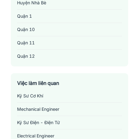
Huyện Nhà Bè
Quận 1
Quận 10
Quận 11
Quận 12
Quận 2
Quận 3
Việc làm liên quan
Kỹ Sư Cơ Khí
Quận 4
Mechanical Engineer
Quận 5
Việc làm vận hành máy - bảo trì - sửa chữa tại Thành phố Hồ Chí
Kỹ Sư Điện - Điện Tử
Quận 6
Minh
Electrical Engineer
Quận 7