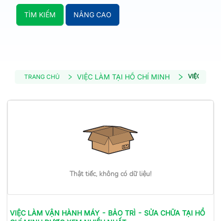
TÌM KIẾM
NÂNG CAO
VIỆC LÀM TẠI HỒ CHÍ MINH
VIỆC LÀM 
TRANG CHỦ
Thật tiếc, không có dữ liệu!
VIỆC LÀM
VẬN HÀNH MÁY - BẢO TRÌ - SỬA CHỮA
TẠI HỒ