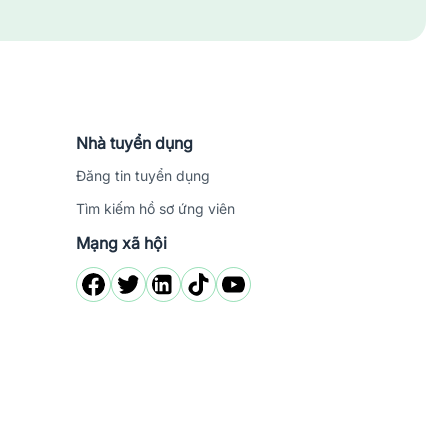
ông chỉ mang đến cho bạn cơ hội nghề nghiệp phong
 nhập cá nhân, các mẫu
CV
chuyên nghiệp. Jobsnew
Nhà tuyển dụng
ng bỏ lỡ cơ hội tốt này!
Đăng tin tuyển dụng
Tìm kiếm hồ sơ ứng viên
Mạng xã hội