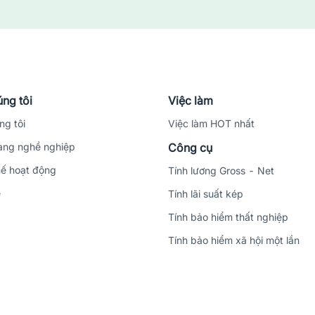
ệu đồng
ệu đồng
ảng Trị
trên nền tảng jobsnew.vn
ệp, là nơi đồng hành đáng tin cậy cho người lao động. Chúng tôi kh
 nghiệp, công ty uy tín mà còn hỗ trợ thêm các công cụ tính thuế thu
ng tôi
Việc làm
àm là tạo ra được một CV độc đáo, ấn tượng cho các nhà tuyển dụng. Đừ
ng tôi
Việc làm HOT nhất
ng nghề nghiệp
Công cụ
ế hoạt động
Tính lương Gross - Net
ệ
Tính lãi suất kép
Tính bảo hiểm thất nghiệp
Tính bảo hiểm xã hội một lần