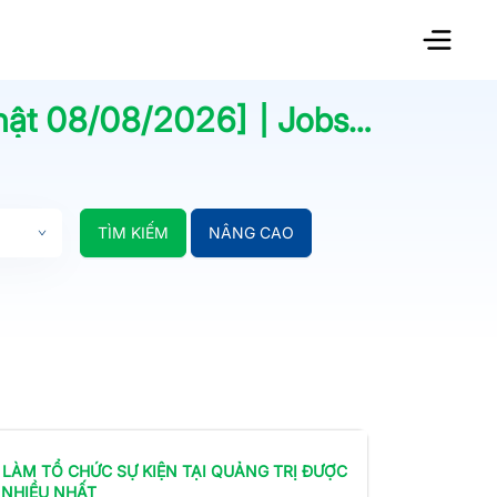
hật
08/08/2026
] | Jobsnew.vn
TÌM KIẾM
NÂNG CAO
 LÀM
TỔ CHỨC SỰ KIỆN
TẠI QUẢNG TRỊ
ĐƯỢC
 NHIỀU NHẤT