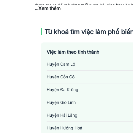
được tạo ra để mở rộng mối quan hệ, giao lưu văn 
...Xem thêm
Từ khoá tìm việc làm phổ biế
Việc làm theo tỉnh thành
Huyện Cam Lộ
Huyện Cồn Cỏ
Huyện Đa Krông
Huyện Gio Linh
Huyện Hải Lăng
Huyện Hướng Hoá