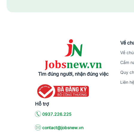
Chuyên viên tiếp thị
18 - 20 tri
Marketing specialist
14 - 16 tri
Tìm việc làm tổ chức sự kiện tại Qu
Jobsnew.vn
tự hào là đối tác của các doanh nghi
phú, cung cấp môi trường việc làm tại những doanh
Về chú
tin rằng bước đầu tiên trong tìm kiếm cơ hội việc l
Về chú
Cẩm na
Quy ch
Tìm đúng người, nhận đúng việc
Liên h
Hỗ trợ
0937.226.225
contact@jobsnew.vn