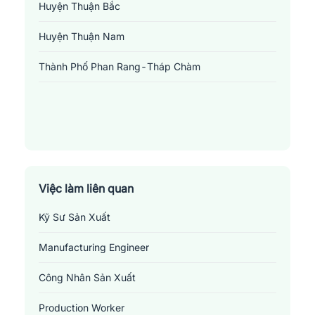
Huyện Thuận Bắc
Huyện Thuận Nam
Thành Phố Phan Rang-Tháp Chàm
Việc làm quản lý sản xuất tại Ninh Thuận
Những
vị trí việc làm liên quan đến ngành quản
lý sản xuất tại ninh Thuận
Việc làm liên quan
1.
Quản lý sản xuất
: Vị trí này đòi hỏi phải kiểm soát và tối ưu
Kỹ Sư Sản Xuất
hóa quá trình sản xuất. Người giữ chức vụ này phụ trách lập kế
Manufacturing Engineer
hoạch, tổ chức, điều phối và kiểm soát các dự án sản xuất. Họ
chịu trách nhiệm đảm bảo các sản phẩm được sản xuất trong thời
Công Nhân Sản Xuất
gian đúng hẹn, đạt chất lượng cao và tuân thủ các quy định an
toàn. Họ cũng phải giám sát đội ngũ nhân viên, quản lý ngân
Production Worker