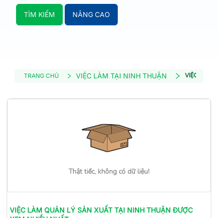
TÌM KIẾM
NÂNG CAO
VIỆC LÀM TẠI NINH THUẬN
VIỆC LÀM 
TRANG CHỦ
Thật tiếc, không có dữ liệu!
VIỆC LÀM
QUẢN LÝ SẢN XUẤT
TẠI NINH THUẬN
ĐƯỢC