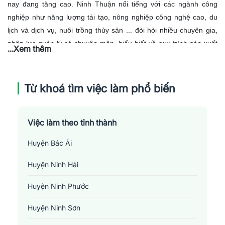
nay đang tăng cao. Ninh Thuận nổi tiếng với các ngành công
nghiệp như năng lượng tái tạo, nông nghiệp công nghệ cao, du
lịch và dịch vụ, nuôi trồng thủy sản ... đòi hỏi nhiều chuyên gia,
nhân lực quản lý có chuyên môn, hiểu biết về quy trình sản xuất
...Xem thêm
và có kỹ năng quản lý để đảm bảo hiệu quả kinh doanh và phát
triển bền vững. Ngoài ra, yếu tố địa lý, Ninh Thuận có vị trí thuận
lợi cho việc phát triển các mô hình sản xuất, kết hợp với cơ sở hạ
Từ khoá tìm việc làm phổ biến
tầng đang được nâng cấp từng ngày, hứa hẹn mở ra nhiều cơ hội
cho việc làm quản lý sản xuất.
Việc làm theo tỉnh thành
Huyện Bác Ái
Huyện Ninh Hải
Huyện Ninh Phước
Huyện Ninh Sơn