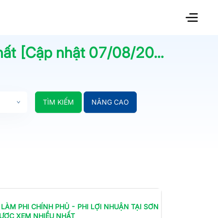
ất [Cập nhật
07/08/2026
] | Jo
TÌM KIẾM
NÂNG CAO
 LÀM
PHI CHÍNH PHỦ - PHI LỢI NHUẬN
TẠI SƠN
ƯỢC XEM NHIỀU NHẤT