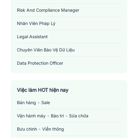
Những
vị trí việc làm liên quan đến ngành luật -
Risk And Compliance Manager
pháp lý tại Yên Bái
Nhân Viên Pháp Lý
1.
Luật sư
: Luật sự là những chuyên gia trong lĩnh vực pháp luật,
họ cung cấp cho khách hàng lời khuyên về các vấn đề pháp lý,
Legal Assistant
đại diện cho khách hàng tại tòa án và các phiên tòa, đàm phán
Chuyên Viên Bảo Vệ Dữ Liệu
hợp đồng và các thỏa thuận. Họ cần có kiến thức sâu rộng về
pháp luật và kỹ năng giao tiếp, đàm phán tốt.
Data Protection Officer
2.
Data Protection Officer
: DPO hoạt động như lá chắn bảo vệ
dữ liệu cá nhân của khách hàng và nhân viên một tổ chức. Họ
chịu trách nhiệm đảm bảo tổ chức tuân thủ các quy định về bảo
Việc làm HOT hiện nay
vệ dữ liệu, như GDPR của EU. Ngoài ra, DPO cũng giúp xử lý các
vấn đề liên quan đến việc sử dụng và bảo vệ dữ liệu.
Bán hàng - Sale
3.
Chuyên viên tuân thủ
: Chuyên viên tuân thủ giúp đảm bảo
rằng một công ty hoặc tổ chức hoạt động theo các quy định và
Vận hành máy - Bảo trì - Sửa chữa
tiêu chuẩn pháp lý hiện hành. Họ thường phải kiểm tra các quy
Bưu chính - Viễn thông
trình và chính sách, tạo các báo cáo về việc tuân thủ và giúp giải