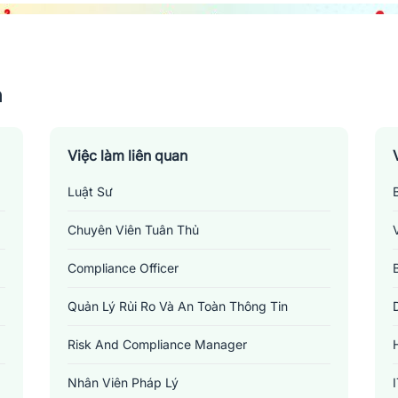
n
Việc làm liên quan
Luật Sư
Chuyên Viên Tuân Thủ
Compliance Officer
Quản Lý Rủi Ro Và An Toàn Thông Tin
Risk And Compliance Manager
Nhân Viên Pháp Lý
Việc làm luật/pháp lý tại Bà Rịa - Vũng Tàu