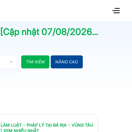
 [Cập nhật
07/08/2026
] | Jobsn
TÌM KIẾM
NÂNG CAO
 LÀM
LUẬT - PHÁP LÝ
TẠI BÀ RỊA - VŨNG TÀU
C XEM NHIỀU NHẤT