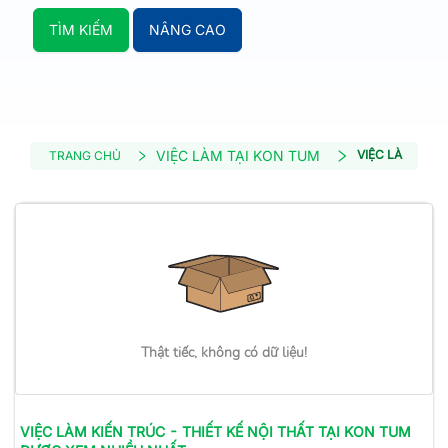
TÌM KIẾM
NÂNG CAO
VIỆC LÀM TẠI KON TUM
VIỆC LÀM KIẾN
TRANG CHỦ
Thật tiếc, không có dữ liệu!
VIỆC LÀM
KIẾN TRÚC - THIẾT KẾ NỘI THẤT
TẠI KON TUM