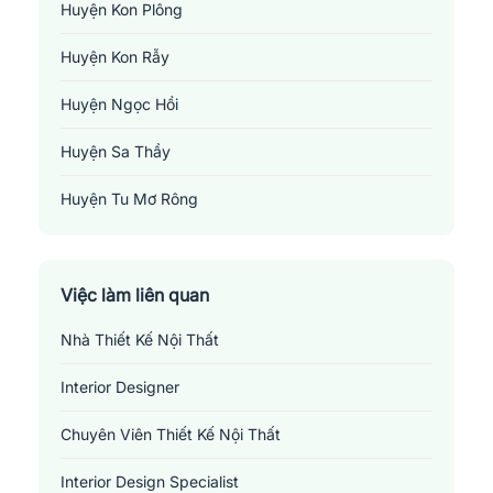
tuyển dụng từ các tỉnh thành khác. Vì vậy, nếu bạn đang theo
Huyện Kon Plông
đuổi ngành kiến trúc - thiết kế nội thất, Kon Tum có thể là một
Huyện Kon Rẫy
điểm đến đầy tiềm năng.
Huyện Ngọc Hồi
Huyện Sa Thầy
Huyện Tu Mơ Rông
Thành Phố Kon Tum
Việc làm liên quan
Nhà Thiết Kế Nội Thất
Interior Designer
Chuyên Viên Thiết Kế Nội Thất
Interior Design Specialist