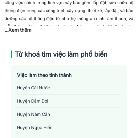
công việc chính trong lĩnh vực này bao gồm: lắp đặt, sửa chữa hệ
thống điện trong các công trình xây dựng; thiết kế, lắp đặt, và bảo
dưỡng các hệ thống điện tử như hệ thống an ninh, âm thanh, và
viễn thông. Đội ngũ kỹ thuật viên là những người chi tiết tỉ mỉ, kiên
...Xem thêm
nhẫn và có khả năng xử lý sự cố nhanh chóng, giữ cho hệ thống
điện - điện tử hoạt động ổn định. Cùng với đó, sự biến đổi thời tiết
ở Cà Mau đòi hỏi công nhân phải linh hoạt và có sức chịu đựng
Từ khoá tìm việc làm phổ biến
tốt để đảm bảo quy trình làm việc không bị gián đoạn.
Việc làm theo tỉnh thành
Huyện Cái Nước
Huyện Đầm Dơi
Huyện Năm Căn
Huyện Ngọc Hiển