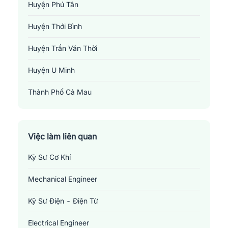
Huyện Phú Tân
Huyện Thới Bình
Huyện Trần Văn Thời
Huyện U Minh
Thành Phố Cà Mau
Việc làm điện/điện tử tại Cà Mau
Những
vị trí việc làm liên quan đến ngành điện -
điện tử tại Cà Mau
Việc làm liên quan
1.
Kỹ sư cơ khí
: Là người chịu trách nhiệm thiết kế, phân tích,
sản xuất và bảo dưỡng các kết cấu máy móc và các hệ thống cơ
Kỹ Sư Cơ Khí
học. Họ dựa trên các nguyên lý khoa học và công nghệ, sử dụng
Mechanical Engineer
kỹ năng toán học và lý thuyết kỹ thuật để tạo ra giải pháp hiệu
quả, an toàn cho các vấn đề cơ khí. Họ có thể làm việc trong
Kỹ Sư Điện - Điện Tử
nhiều ngành công nghiệp khác nhau, bao gồm hàng không vũ trụ,
tự động hóa, sản xuất và năng lượng.
Electrical Engineer