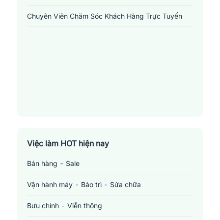
Những
vị trí việc làm liên quan đến ngành dịch
vụ khách hàng tại Tuyên Quang
Chuyên Viên Chăm Sóc Khách Hàng Trực Tuyến
1.
Chuyên viên kỹ thuật hỗ trợ
: Là người chịu trách nhiệm
chính trong việc hỗ trợ người dùng cuối và đội ngũ bán hàng về
các khía cạnh kỹ thuật của sản phẩm hoặc dịch vụ. Đây có thể
bao gồm việc giải quyết các vấn đề kỹ thuật, cung cấp hướng dẫn
sử dụng, và hỗ trợ trong việc cài đặt hay cấu hình sản phẩm.
Chuyên viên hỗ trợ kỹ thuật cần có kỹ năng giải quyết vấn đề tốt,
kỹ năng giao tiếp và kiến thức sâu rộng về sản phẩm hoặc dịch
vụ của công ty.
2.
Chuyên viên chăm sóc khách hàng
: Là người có trách
Việc làm HOT hiện nay
nhiệm đầu tiên trong việc liên lạc với khách hàng. Họ thông
thường phải trả lời câu hỏi, giải quyết các vấn đề hay tư vấn cho
Bán hàng - Sale
khách hàng về các sản phẩm và dịch vụ của công ty. Chuyên viên
chăm sóc khách hàng cần phải có kỹ năng giao tiếp tốt, kiên nhẫn
Vận hành máy - Bảo trì - Sửa chữa
và khả năng giải quyết vấn đề tốt.
Bưu chính - Viễn thông
3.
Quản lý chăm sóc khách hàng
: Là người chịu trách nhiệm