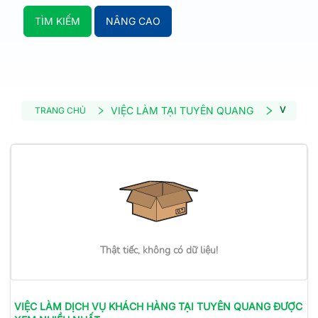
TÌM KIẾM
NÂNG CAO
VIỆC LÀM TẠI TUYÊN QUANG
VIỆC LÀ
TRANG CHỦ
Thật tiếc, không có dữ liệu!
VIỆC LÀM
DỊCH VỤ KHÁCH HÀNG
TẠI TUYÊN QUANG
ĐƯỢC