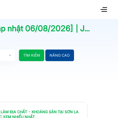
ập nhật
06/08/2026
] | Jobsnew.vn
TÌM KIẾM
NÂNG CAO
 LÀM
ĐỊA CHẤT - KHOÁNG SẢN
TẠI SƠN LA
C XEM NHIỀU NHẤT