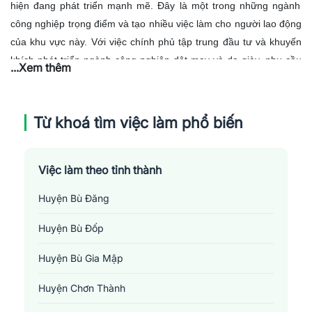
hiện đang phát triển mạnh mẽ. Đây là một trong những ngành
công nghiệp trọng điểm và tạo nhiều việc làm cho người lao động
của khu vực này. Với việc chính phủ tập trung đầu tư và khuyến
khích phát triển ngành công nghiệp dệt may và da giày, nhu cầu
...Xem thêm
tuyển dụng lao động với các vị trí như công nhân dệt may, nhân
viên giám sát sản xuất, kỹ sư thiết kế sản phẩm... đã tăng lên
đáng kể. Tuy nhiên, người lao động cần phải có những kỹ năng
Từ khoá tìm việc làm phổ biến
chuyên môn và hiểu biết về quy trình sản xuất để đáp ứng nhu
cầu của các doanh nghiệp. Ngành "dệt may - da giày" tại Bình
Phước hứa hẹn nhiều cơ hội việc làm với thu nhập ổn định.
Việc làm theo tỉnh thành
Huyện Bù Đăng
Huyện Bù Đốp
Huyện Bù Gia Mập
Huyện Chơn Thành