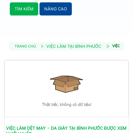
TÌM KIẾM
NÂNG CAO
VIỆC LÀM TẠI BÌNH PHƯỚC
VIỆC LÀM D
TRANG CHỦ
Thật tiếc, không có dữ liệu!
VIỆC LÀM
DỆT MAY - DA GIÀY
TẠI BÌNH PHƯỚC
ĐƯỢC XEM