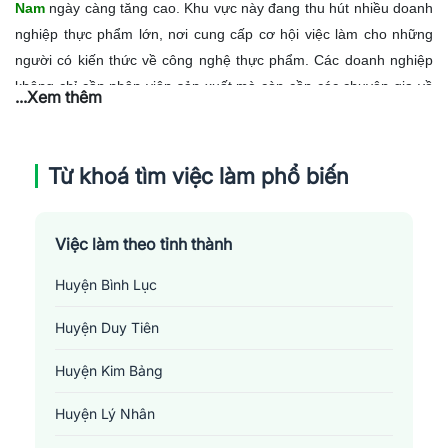
Nam
ngày càng tăng cao. Khu vực này đang thu hút nhiều doanh
nghiệp thực phẩm lớn, nơi cung cấp cơ hội việc làm cho những
người có kiến thức về công nghệ thực phẩm. Các doanh nghiệp
không chỉ cần nhân viên sản xuất mà còn cần các chuyên gia về
...Xem thêm
quản lý chất lượng, kiểm soát, nghiên cứu và phát triển sản
phẩm, v.v. Vì vậy, đối với những người yêu thích ngành công
nghệ thực phẩm, Hà Nam là một lựa chọn tốt để khởi đầu sự
Từ khoá tìm việc làm phổ biến
nghiệp. Tuy nhiên, kèm theo đó là sự cạnh tranh khá cao giữa
các ứng viên vì yêu cầu về trình độ chuyên môn, kinh nghiệm
cũng như kỹ năng thực hành của các doanh nghiệp tăng cao.
Việc làm theo tỉnh thành
Huyện Bình Lục
Huyện Duy Tiên
Huyện Kim Bảng
Huyện Lý Nhân