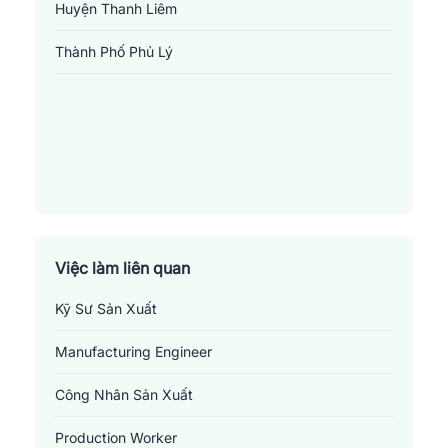
Huyện Thanh Liêm
Thành Phố Phủ Lý
Việc làm công nghệ thực phẩm tại Hà Nam
Những
vị trí việc làm liên quan đến ngành công
Việc làm liên quan
nghệ thực phẩm tại Hà Nam
Kỹ Sư Sản Xuất
1.
Quản lý sản xuất
: Hài hòa các yếu tố liên quan đến nhân sự,
Manufacturing Engineer
nguyên vật liệu, thiết bị và quy trình để đảm bảo rằng tất cả hoạt
động sản xuất diễn ra một cách hiệu quả và hiệu suất cao. Dưới
Công Nhân Sản Xuất
sự chỉ đạo của họ, cả nhà máy và nhân viên của nó làm việc cùng
nhau để đạt được các mục tiêu sản xuất và đảm bảo sảo theo kế
Production Worker