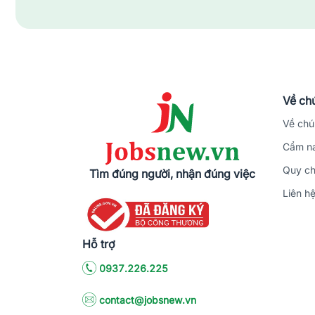
Tìm việc làm cơ khí tại Quảng Ninh
t
Jobsnew.vn
tự hào là đối tác của các doanh nghi
phú, cung cấp môi trường việc làm tại những doanh
tin rằng bước đầu tiên trong tìm kiếm cơ hội việc l
Về chú
Về chú
Cẩm na
Quy ch
Tìm đúng người, nhận đúng việc
Liên h
Hỗ trợ
0937.226.225
contact@jobsnew.vn