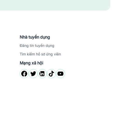
ông chỉ mang đến cho bạn cơ hội nghề nghiệp phong
 nhập cá nhân, các mẫu
CV
chuyên nghiệp. Jobsnew
ng bỏ lỡ cơ hội tốt này!
Nhà tuyển dụng
Đăng tin tuyển dụng
Tìm kiếm hồ sơ ứng viên
Mạng xã hội