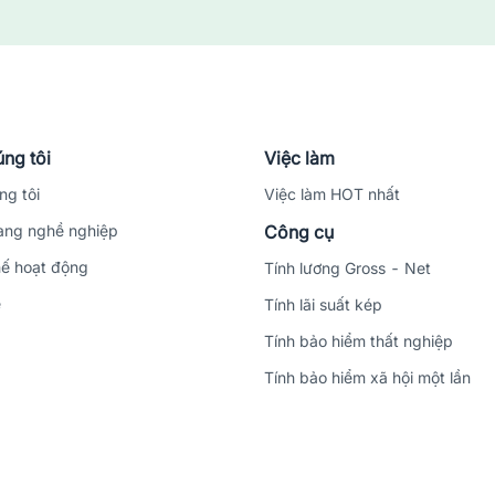
rên nền tảng jobsnew.vn
ệp, là nơi đồng hành đáng tin cậy cho người lao động. Chúng tôi kh
 nghiệp, công ty uy tín mà còn hỗ trợ thêm các công cụ tính thuế thu
àm là tạo ra được một CV độc đáo, ấn tượng cho các nhà tuyển dụng. Đừ
ng tôi
Việc làm
ng tôi
Việc làm HOT nhất
ng nghề nghiệp
Công cụ
ế hoạt động
Tính lương Gross - Net
ệ
Tính lãi suất kép
Tính bảo hiểm thất nghiệp
Tính bảo hiểm xã hội một lần