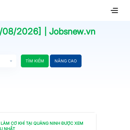
/08/2026
] | Jobsnew.vn
TÌM KIẾM
NÂNG CAO
 LÀM
CƠ KHÍ
TẠI QUẢNG NINH
ĐƯỢC XEM
ỀU NHẤT