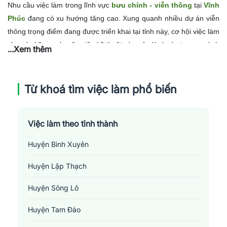
Nhu cầu việc làm trong lĩnh vực
bưu chính - viễn thông
tại
Vĩnh
Phúc
đang có xu hướng tăng cao. Xung quanh nhiều dự án viễn
thông trọng điểm đang được triển khai tại tỉnh này, cơ hội việc làm
cho các kỹ sư, chuyên viên kỹ thuật và quản lý dự án trong ngành
...Xem thêm
viễn thông mở rộng. Nhu cầu tuyển dụng tại các công ty viễn
thông lớn như VNPT, Viettel, FPT Vĩnh Phúc... đang tăng lên.
Cùng với đó, lĩnh vực bưu chính cũng cần nhiều nhân sự tại các
Từ khoá tìm việc làm phổ biến
vị trí quản lý, nhân viên giao dịch, thủ tục hành chính... Tuy nhiên,
nhu cầu về nhân lực chất lượng cao trong lĩnh vực bưu chính viễn
Việc làm theo tỉnh thành
thông ở Vĩnh Phúc cũng tương đối khắt khe, yêu cầu có chuyên
môn tốt, khả năng sử dụng công nghệ và đổi mới.
Huyện Bình Xuyên
Huyện Lập Thạch
Huyện Sông Lô
Huyện Tam Đảo