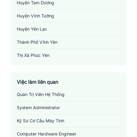
Huyện Tam Dương
Huyện Vĩnh Tường
Huyện Yên Lạc
Thành Phố Vĩnh Yên
Thị Xã Phúc Yên
Việc làm bưu chính - viễn thông tại Vĩnh Phúc
Việc làm liên quan
Những
vị trí việc làm liên quan đến ngành bưu
Quản Trị Viên Hệ Thống
chính - viễn thông tại Vĩnh Phúc
System Administrator
1.
Computer Hardware Engineer
: Một Kỹ sư phần cứng máy
tính chịu trách nhiệm thiết kế, phát triển và cải tiến các thành
Kỹ Sư Cơ Cấu Máy Tính
phần phần cứng máy tính như mạch, bộ vi xử lý, bộ nhớ, hệ
thống lưu trữ dữ liệu và các thiết bị ngoại vi. Họ cần có kiến thức
Computer Hardware Engineer