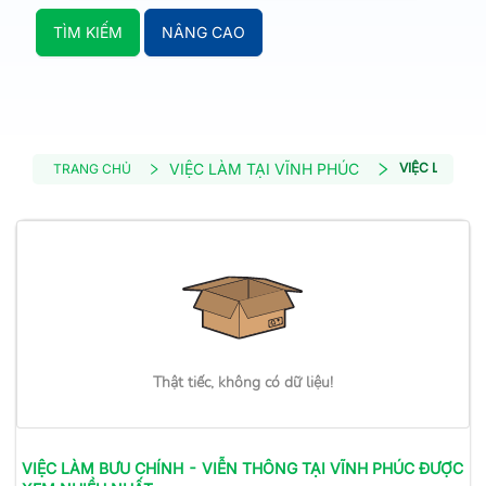
TÌM KIẾM
NÂNG CAO
VIỆC LÀM TẠI VĨNH PHÚC
VIỆC LÀM BƯ
TRANG CHỦ
Thật tiếc, không có dữ liệu!
VIỆC LÀM
BƯU CHÍNH - VIỄN THÔNG
TẠI VĨNH PHÚC
ĐƯỢC