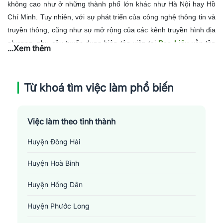
không cao như ở những thành phố lớn khác như Hà Nội hay Hồ
Chí Minh. Tuy nhiên, với sự phát triển của công nghệ thông tin và
truyền thông, cũng như sự mở rộng của các kênh truyền hình địa
phương, nhu cầu tuyển dụng biên tập viên tại
Bạc Liêu
vẫn tồn
...Xem thêm
tại. Cụ thể, các vị trí này thường liên quan đến việc phát triển nội
dung, kiểm duyệt và chỉnh sửa cho các chương trình truyền hình,
báo chí hay các nền tảng trực tuyến khác ở khu vực này. Sự sáng
Từ khoá tìm việc làm phổ biến
tạo, tư duy phê phán và kiến thức sâu rộng về văn hóa, xã hội địa
phương là những yếu tố quan trọng đối với ứng viên cho vị trí
này.
Việc làm theo tỉnh thành
Huyện Đông Hải
Huyện Hoà Bình
Huyện Hồng Dân
Huyện Phước Long