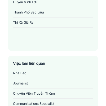
Huyện Vĩnh Lợi
Thành Phố Bạc Liêu
Thị Xã Giá Rai
Việc làm biên tập viên tại Bạc Liêu
Việc làm liên quan
Những
vị trí việc làm liên quan đến ngành biên
tập viên tại Bạc Liêu
Nhà Báo
1.
Nhà báo
: Nhà báo là những người chịu trách nhiệm tìm hiểu,
Journalist
thu thập thông tin và viết bài về một sự kiện, vấn đề hoặc chủ đề
nhất định dưới nhiều hình thức như bài viết, hình ảnh, video hay
Chuyên Viên Truyền Thông
phỏng vấn. Họ có thể làm việc cho các tờ báo, đài phát thanh,
Communications Specialist
kênh truyền hình hay trang web tin tức. Nhà báo cần sự chính