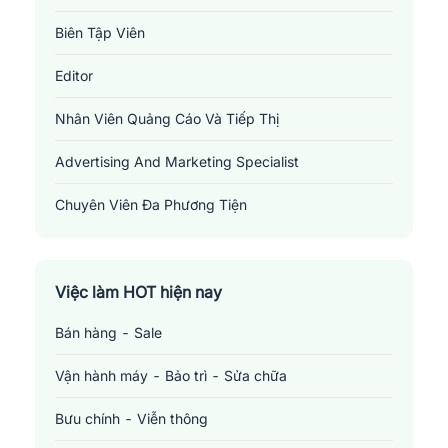
xác, công bằng và sự kỹ lưỡng trong việc báo cáo sự thật.
Biên Tập Viên
2.
Chuyên viên truyền thông
: Chuyên viên truyền thông là
Editor
người phụ trách việc lập kế hoạch, thực hiện và quản lý các chiến
dịch truyền thông nhằm nâng cao hình ảnh, thương hiệu của tổ
Nhân Viên Quảng Cáo Và Tiếp Thị
chức. Họ làm việc gần với các nhóm khác như quảng cáo,
marketing, quan hệ công chúng để tạo ra các chiến dịch hiệu
Advertising And Marketing Specialist
quả. Việc làm này đòi hỏi kỹ năng giao tiếp tốt, kỹ năng viết và tư
Chuyên Viên Đa Phương Tiện
duy phân tích.
3.
Multimedia Specialist
: Là chuyên gia trong việc tạo ra các
Multimedia Specialist
sản phẩm truyền thông đa phương tiện như video, hình ảnh, âm
thanh, nội dung web và các tài liệu tương tác khác. Công việc của
Việc làm HOT hiện nay
họ liên quan đến thiết kế, chỉnh sửa và sắp xếp nội dung trực
Bán hàng - Sale
quan và âm thanh để tạo ra các sản phẩm truyền thông hoàn
chỉnh và chuyên nghiệp. Việc làm này yêu cầu kỹ năng sáng tạo,
Vận hành máy - Bảo trì - Sửa chữa
kỹ thuật và quản lý dự án.
Bưu chính - Viễn thông
Mức lương khảo sát một số vị trí
việc làm liên