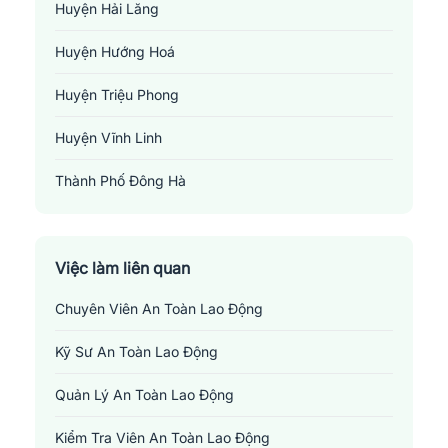
Huyện Hải Lăng
Huyện Hướng Hoá
Huyện Triệu Phong
Huyện Vĩnh Linh
Thành Phố Đông Hà
Thị Xã Quảng Trị
Việc làm an toàn lao động tại Quảng Trị
Việc làm liên quan
Những vị trí việc làm liên quan đến ngành an
toàn lao động tại Quảng Trị
Chuyên Viên An Toàn Lao Động
1.
Chuyên viên an toàn lao động
: Người giữ vị trí này đóng vai
Kỹ Sư An Toàn Lao Động
trò quan trọng trong việc đảm bảo môi trường làm việc an toàn
cho tất cả nhân viên. Họ chịu trách nhiệm thiết lập và duy trì các
Quản Lý An Toàn Lao Động
chương trình quản lý an toàn, tập huấn về an toàn lao động cho
Kiểm Tra Viên An Toàn Lao Động
nhân viên, nghiên cứu và phân tích dữ liệu liên quan đến tai nạn