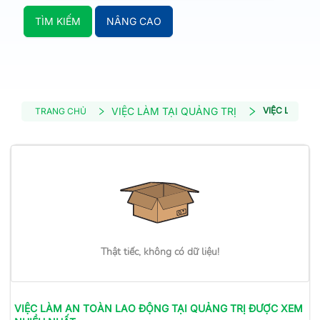
TÌM KIẾM
NÂNG CAO
VIỆC LÀM TẠI QUẢNG TRỊ
VIỆC LÀM AN
TRANG CHỦ
Thật tiếc, không có dữ liệu!
VIỆC LÀM
AN TOÀN LAO ĐỘNG
TẠI QUẢNG TRỊ
ĐƯỢC XEM