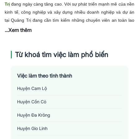
Trị
đang ngày càng tăng cao. Với sự phát triển mạnh mẽ của nền
kinh tế, công nghiệp và xây dựng nhiều doanh nghiệp và dự án
tại Quảng Trị đang cần tìm kiếm những chuyên viên an toàn lao
động chuyên nghiệp để đảm bảo môi trường làm việc an toàn cho
...Xem thêm
nhân viên. Không chỉ các doanh nghiệp lớn, các doanh nghiệp
nhỏ và vừa, thậm chí các hộ kinh doanh cá nhân cũng ngày càng
chú trọng đến việc tuân thủ các quy định về an toàn lao động. Do
Từ khoá tìm việc làm phổ biến
đó, việc tạo ra cơ hội việc làm trong ngành này không chỉ giúp
giảm tỷ lệ thất nghiệp, mà còn góp phần vào việc nâng cao chất
Việc làm theo tỉnh thành
lượng lao động, giảm thiểu tai nạn và bệnh nghề nghiệp.
Huyện Cam Lộ
Huyện Cồn Cỏ
Huyện Đa Krông
Huyện Gio Linh