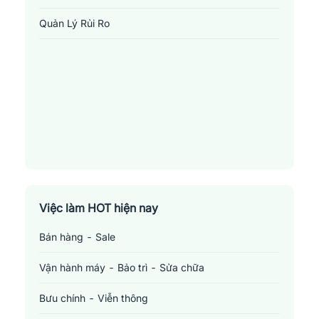
lao động và góp phần đưa ra giải pháp để ngừa nguy cơ tai nạn.
Quản Lý Rủi Ro
2.
Kiểm tra viên an toàn lao động
: Người trong vị trí này chịu
trách nhiệm kiểm tra và đánh giá các môi trường làm việc cụ thể
để đảm bảo rằng chúng tuân thủ các quy định về an toàn và sức
khỏe nghề nghiệp. Họ cũng thường góp mặt trong việc xử lý các
vụ vi phạm liên quan đến an toàn lao động và giúp phát triển các
biện pháp cải tiến an toàn.
3.
Quản lý rủi ro
: Là những nhân viên chuyên về việc xác định,
đánh giá và ưu tiên các rủi ro có thể ảnh hưởng đến hoạt động
kinh doanh, nhân viên và khách hàng. Họ phát triển và thực thi
các kế hoạch, chính sách và quy định để kiểm soát, giảm bớt
Việc làm HOT hiện nay
hoặc tránh các nguy cơ. Quản lý rủi ro cũng cần có khả năng
Bán hàng - Sale
phân tích vấn đề phức tạp và đưa ra giải pháp phù hợp.
Mức lương khảo sát một số vị trí việc làm liên
Vận hành máy - Bảo trì - Sửa chữa
quan đến ngành an toàn lao động tại Quảng Trị
Bưu chính - Viễn thông
Việc làm
Mức lương