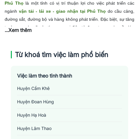
Phú Thọ
là một tỉnh có vị trí thuận lợi cho việc phát triển các
ngành
vận tải - lái xe - giao nhận tại Phú Thọ
do cầu cảng,
đường sắt, đường bộ và hàng không phát triển. Đặc biệt, sự tăng
trưởng mạnh mẽ của thương mại điện tử đang tạo ra nhu cầu lớn
...Xem thêm
cho việc vận chuyển và giao nhận hàng hóa. Tuy nhiên, vẫn còn
nhiều thách thức như việc thiếu hụt nhân lực đào tạo chuyên
nghiệp, thiếu hạ tầng giao thông hiện đại và môi trường làm việc
Từ khoá tìm việc làm phổ biến
không đảm bảo. Ngoài ra, mức lương và phúc lợi chưa thực sự
phản ánh được mức độ vất vả của công việc.
Việc làm theo tỉnh thành
Huyện Cẩm Khê
Huyện Đoan Hùng
Huyện Hạ Hoà
Huyện Lâm Thao