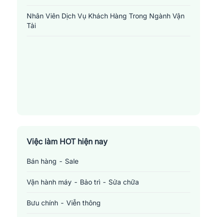
2.
Nhân viên giao hàng
: Là người chịu trách nhiệm chính cho
Nhân Viên Dịch Vụ Khách Hàng Trong Ngành Vận
việc vận chuyển và giao hàng hóa của công ty tới tay khách hàng.
Tải
Nhân viên giao hàng phải nắm bắt địa chỉ của khách hàng, đảm
bảo hàng hóa được giao tới đúng nơi, đúng thời gian và đúng
chất lượng. Họ cũng phải có khả năng giao tiếp tốt để giải quyết
bất kỳ tình huống nảy sinh nào trong quá trình giao hàng.
3.
Nhân viên bảo trì xe tải
: Công việc của người trong vị trí này
yêu cầu kiểm tra, bảo dưỡng và sửa chữa các xe tải của công ty.
Nhân viên bảo trì xe tải phải có hiểu biết sâu rộng về động cơ, hệ
thống điện, phanh, vận hành và các thành phần khác của xe tải.
Họ cũng cần phải giải quyết nhanh chóng bất kỳ vấn đề nào phát
Việc làm HOT hiện nay
sinh để đảm bảo các xe luôn sẵn sàng cho mọi nhiệm vụ vận
chuyển.
Bán hàng - Sale
Mức lương khảo sát một số vị trí
việc làm liên
Vận hành máy - Bảo trì - Sửa chữa
quan đến ngành vận tải - lái xe - giao nhận tại
Phú Thọ
Bưu chính - Viễn thông