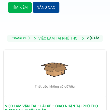
TÌM KIẾM
NÂNG CAO
VIỆC LÀM TẠI PHÚ THỌ
VIỆC LÀM VẬN T
TRANG CHỦ
Thật tiếc, không có dữ liệu!
VIỆC LÀM
VẬN TẢI - LÁI XE - GIAO NHẬN
TẠI PHÚ THỌ