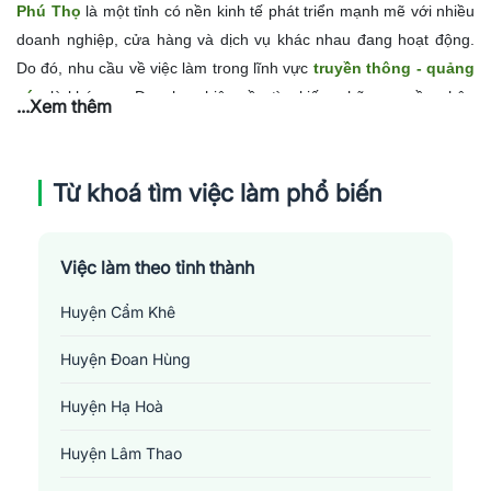
Phú Thọ
là một tỉnh có nền kinh tế phát triển mạnh mẽ với nhiều
doanh nghiệp, cửa hàng và dịch vụ khác nhau đang hoạt động.
Do đó, nhu cầu về việc làm trong lĩnh vực
truyền thông - quảng
cáo
là khá cao. Doanh nghiệp cần tìm kiếm những nguồn nhân
...Xem thêm
lực có đủ năng lực và kỹ năng để tạo ra các chiến dịch truyền
thông và quảng cáo hiệu quả, thu hút khách hàng và đẩy mạnh
doanh số bán hàng. Vì vậy, những cơ hội việc làm trong lĩnh vực
Từ khoá tìm việc làm phổ biến
này đang mở rộng, đặc biệt dành cho những người có kỹ năng và
hiểu biết sâu về thị trường cũng như xu hướng tiêu dùng của
Việc làm theo tỉnh thành
người dân tại Phú Thọ.
Huyện Cẩm Khê
Huyện Đoan Hùng
Huyện Hạ Hoà
Huyện Lâm Thao