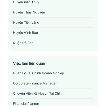
Huyện Kiến Thuỵ
Huyện Thuỷ Nguyên
Huyện Tiên Lãng
Huyện Vĩnh Bảo
Quận Đồ Sơn
Quận Dương Kinh
Quận Hải An
Việc làm liên quan
Quản Lý Tài Chính Doanh Nghiệp
Quận Hồng Bàng
Việc làm tài chính/đầu tư/chứng khoán tại Hải Phòng
Những
vị trí việc làm liên quan đến ngành tài
Corporate Finance Manager
Quận Kiến An
chính - đầu tư - chứng khoán tại Hải Phòng
Chuyên Viên Kế Hoạch Tài Chính
Quận Lê Chân
1.
Chuyên viên đầu tư
: Là vị trí chuyên trách về việc xem xét,
phân tích, và thực hiện các quyết định liên quan đến đầu tư.
Financial Planner
Quận Ngô Quyền