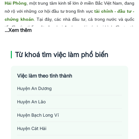
Hải Phòng
, một trung tâm kinh tế lớn ở miền Bắc Việt Nam, đang
nở rộ với những cơ hội đầu tư trong lĩnh vực
tài chính - đầu tư -
chứng khoán
. Tại đây, các nhà đầu tư, cả trong nước và quốc
tế, đều tìm thấy một sân chơi đa dạng với các loại hình đầu tư, từ
...Xem thêm
chứng khoán, bất động sản cho đến tài chính ngân hàng. Các
công ty chứng khoán, các ngân hàng, các quỹ đầu tư là nơi diễn
ra những phi vụ tài chính lớn, đôi khi quyết định tới sự thay đổi
Từ khoá tìm việc làm phổ biến
của toàn bộ nền kinh tế khu vực. Đồng thời, việc làm trong lĩnh
vực này cũng đòi hỏi sự nhanh nhẹn, sáng tạo và tính cạnh tranh
Việc làm theo tỉnh thành
cao từ những nhà đầu tư. Làm việc tại Hải Phòng không chỉ mang
lại cơ hội tìm hiểu thêm về thị trường tài chính đầy thách thức, mà
Huyện An Dương
còn tận hưởng cuộc sống ở một thành phố đầy năng động và
phát triển.
Huyện An Lão
Huyện Bạch Long Vĩ
Huyện Cát Hải