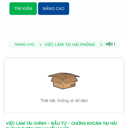
TÌM KIẾM
NÂNG CAO
VIỆC LÀM TẠI HẢI PHÒNG
VIỆC LÀM TÀ
TRANG CHỦ
Thật tiếc, không có dữ liệu!
VIỆC LÀM
TÀI CHÍNH - ĐẦU TƯ - CHỨNG KHOÁN
TẠI HẢI