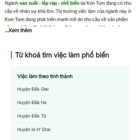
Ngành
sản xuất - lắp ráp - chế biến
tại Kon Tum đang có nhu
cầu về nhân sự khá lớn. Thị trường việc làm của ngành này ở
Kon Tum
đang phát triển mạnh mẽ do nhu cầu về sản phẩm
công nghiệp, đặc biệt là trong lĩnh vực nông nghiệp và xây
...Xem thêm
dựng, ngày càng tăng. Bên cạnh đó, chính sách ưu đãi thuế và
môi trường kinh doanh hấp dẫn từ chính quyền địa phương
cũng khuyến khích sự phát triển của ngành công nghiệp sản
Từ khoá tìm việc làm phổ biến
xuất. Tuy nhiên, dù cung cấp việc làm rất rộng lớn nhưng ngành
công nghiệp này cũng đòi hỏi kỹ thuật và kinh nghiệm nhất định,
Việc làm theo tỉnh thành
do đó, việc tìm kiếm lao động phù hợp có thể gặp khá nhiều
thách thức.
Huyện Đắk Glei
Huyện Đắk Hà
Huyện Đắk Tô
Huyện Ia H' Drai