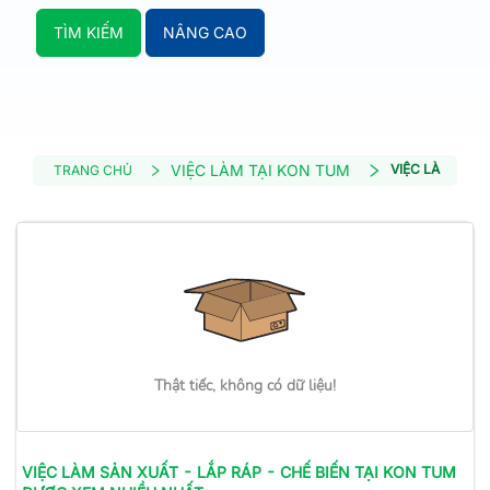
TÌM KIẾM
NÂNG CAO
VIỆC LÀM TẠI KON TUM
VIỆC LÀM SẢN 
TRANG CHỦ
Thật tiếc, không có dữ liệu!
VIỆC LÀM
SẢN XUẤT - LẮP RÁP - CHẾ BIẾN
TẠI KON TUM