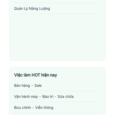
khó khăn và nguy hiểm.
Quản Lý Năng Lượng
2.
Quản lý năng lượng
: Quản lý năng lượng là người chịu trách
nhiệm quản lý, giám sát và tối ưu hóa việc sử dụng năng lượng
trong một tổ chức hoặc doanh nghiệp. Họ làm việc theo chiến
lược, giảm thiểu lãng phí, cải thiện hiệu suất năng lượng và đảm
bảo tuân thủ các quy định liên quan đến năng lượng và môi
trường.
3.
Kỹ sư vật lý và năng lượng
: Kỹ sư vật lý và năng lượng
chuyên về việc nghiên cứu, thiết kế, phát triển và áp dụng các
công nghệ để tạo ra, chuyển đổi và sử dụng năng lượng một
cách hiệu quả. Họ thường làm việc trong lĩnh vực sản xuất điện,
Việc làm HOT hiện nay
phát triển nguồn năng lượng tái tạo, nghiên cứu vật liệu mới và
ứng dụng học thuật vật lý vào ngành công nghiệp.
Bán hàng - Sale
Mức lương khảo sát một số vị trí
việc làm liên
Vận hành máy - Bảo trì - Sửa chữa
quan đến ngành địa chất - khoáng sản tại
Tuyên Quang
Bưu chính - Viễn thông