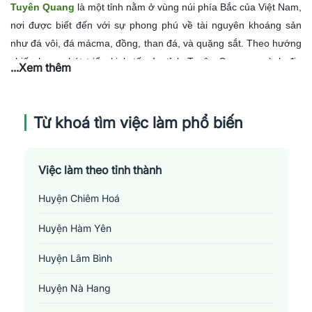
Tuyên Quang
là một tỉnh nằm ở vùng núi phía Bắc của Việt Nam,
nơi được biết đến với sự phong phú về tài nguyên khoáng sản
như đá vôi, đá mácma, đồng, than đá, và quặng sắt. Theo hướng
chiến lược phát triển kinh tế của tỉnh Tuyên Quang, ngành địa
...Xem thêm
chất-khoáng sản được đặt ở vị trí chủ đạo. Vì vậy, nhu cầu về
việc làm trong ngành
địa chất - khoáng sản
tại Tuyên Quang rất
lớn, đặc biệt là vị trí kỹ sư địa chất, kỹ sư mỏ, kỹ sư xây dựng
Từ khoá tìm việc làm phổ biến
công trình mỏ và các nhân viên kỹ thuật. Tuy nhiên, để đáp ứng
được yêu cầu của các vị trí này, người lao động cần có trình độ
Việc làm theo tỉnh thành
chuyên môn cao và kỹ năng thực hành tốt.
Huyện Chiêm Hoá
Huyện Hàm Yên
Huyện Lâm Bình
Huyện Nà Hang