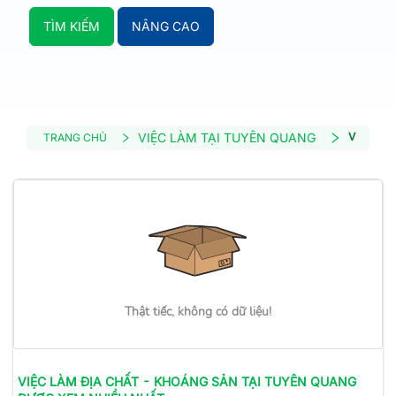
TÌM KIẾM
NÂNG CAO
VIỆC LÀM TẠI TUYÊN QUANG
VIỆC LÀ
TRANG CHỦ
Thật tiếc, không có dữ liệu!
VIỆC LÀM
ĐỊA CHẤT - KHOÁNG SẢN
TẠI TUYÊN QUANG