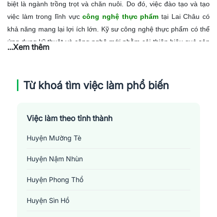
biệt là ngành trồng trọt và chăn nuôi. Do đó, việc đào tạo và tạo
việc làm trong lĩnh vực
công nghệ thực phẩm
tại Lai Châu có
khả năng mang lại lợi ích lớn. Kỹ sư công nghệ thực phẩm có thể
ứng dụng kỹ thuật và công nghệ mới nhằm cải thiện hiệu quả sản
...Xem thêm
xuất, chế biến sản phẩm nông sản, góp phần nâng cao thu nhập
cho người dân. Hơn nữa, việc xây dựng các dự án liên quan đến
công nghệ thực phẩm cũng contribut vào sự phát triển của nền
Từ khoá tìm việc làm phổ biến
kinh tế địa phương và tạo ra nhiều việc làm cho cộng đồng. Tuy
nhiên, hiện nay nhu cầu về việc làm trong ngành công nghệ thực
phẩm tại Lai Châu vẫn còn thấp, cần có sự tư duy chiến lược và
Việc làm theo tỉnh thành
đầu tư hợp lý từ cả doanh nghiệp và chính quyền địa phương.
Huyện Mường Tè
Huyện Nậm Nhùn
Huyện Phong Thổ
Huyện Sìn Hồ