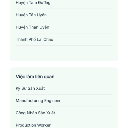
Huyện Tam Đường
Huyện Tân Uyên
Huyện Than Uyên
Thành Phố Lai Châu
Việc làm công nghệ thực phẩm tại Lai Châu
Việc làm liên quan
Những
vị trí việc làm liên quan đến ngành công
Kỹ Sư Sản Xuất
nghệ thực phẩm tại Lai Châu
Manufacturing Engineer
1.
Production Worker
: Công nhân sản xuất là những người trực
tiếp tham gia vào các quá trình sản xuất hàng hóa. Họ có thể làm
Công Nhân Sản Xuất
việc trong một dây chuyền sản xuất hoặc máy móc đồng loạt để
tạo ra các sản phẩm. Công việc của họ bao gồm việc đảm bảo
Production Worker