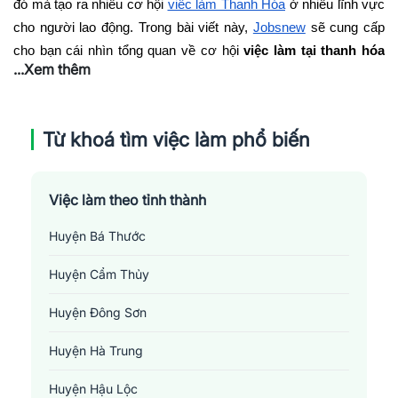
đó mà tạo ra nhiều cơ hội 
việc làm Thanh Hóa
 ở nhiều lĩnh vực 
cho người lao động. Trong bài viết này, 
Jobsnew
 sẽ cung cấp 
cho bạn cái nhìn tổng quan về cơ hội 
việc làm tại thanh hóa 
...Xem thêm
mới nhất
.
Giới thiệu đôi nét về vị trí địa lý của Thanh 
Từ khoá tìm việc làm phổ biến
Hóa
Việc làm theo tỉnh thành
Thanh Hóa là một tỉnh nằm ở vùng duyên hải Bắc Trung Bộ của 
Việt Nam. Với diện tích khoảng 11.136 km², Thanh Hóa là tỉnh 
Huyện Bá Thước
lớn nhất Việt Nam. Tỉnh thành này giáp biển Đông về phía Đông, 
Huyện Cẩm Thủy
tỉnh Nghệ An về phía Nam, Hòa Bình và Phú Thọ về phía Tây. 
Đồng thời, tỉnh giáp với các tỉnh Hà Nam, Ninh Bình và Nam 
Huyện Đông Sơn
Định về phía Bắc.
Thanh Hóa nằm ở vị trí chiến lược và có tuyến giao thông thuận 
Huyện Hà Trung
tiện. Từ Thanh Hóa chỉ cần mất khoảng 150km về phía Nam, 
Huyện Hậu Lộc
bạn có thể đến thủ đô Hà Nội. Thanh Hóa cũng có hệ thống 