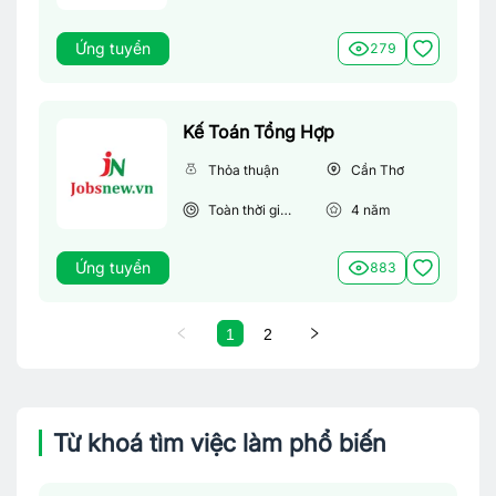
Ứng tuyển
279
Kế Toán Tổng Hợp
Thỏa thuận
Cần Thơ
Toàn thời gian
4
năm
Ứng tuyển
883
1
2
Từ khoá tìm việc làm phổ biến