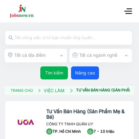
Tất cả địa điểm
Tất cả ngành nghề
Tìm kiếm
Nâng cao
VIỆC LÀM
TƯ VẤN BÁN HÀNG (SẢN PHẨM MẸ 
TRANG CHỦ
Tư Vấn Bán Hàng (Sản Phẩm Mẹ &
Bé)
CÔNG TY TNHH QUÂN UY
TP. Hồ Chí Minh
7 - 10 triệu