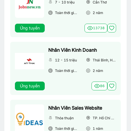
7 - 10 triệu
Cần Thơ
Toàn thời gian
2
năm
Ứng tuyển
13738
Nhân Viên Kinh Doanh
12 - 15 triệu
Thái Bình, Hà Nội
Toàn thời gian
2
năm
Ứng tuyển
86
Nhân Viên Sales Website
Thỏa thuận
TP. Hồ Chí Minh
Toàn thời gian
1
năm