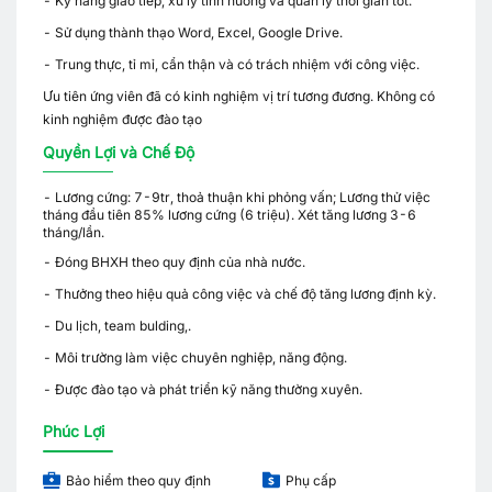
- Kỹ năng giao tiếp, xử lý tình huống và quản lý thời gian tốt.
- Sử dụng thành thạo Word, Excel, Google Drive.
- Trung thực, tỉ mỉ, cẩn thận và có trách nhiệm với công việc.
Ưu tiên ứng viên đã có kinh nghiệm vị trí tương đương. Không có
kinh nghiệm được đào tạo
Quyền Lợi và Chế Độ
- Lương cứng: 7-9tr, thoả thuận khi phỏng vấn; Lương thử việc
tháng đầu tiên 85% lương cứng (6 triệu). Xét tăng lương 3-6
tháng/lần.
- Đóng BHXH theo quy định của nhà nước.
- Thưởng theo hiệu quả công việc và chế độ tăng lương định kỳ.
- Du lịch, team bulding,.
- Môi trường làm việc chuyên nghiệp, năng động.
- Được đào tạo và phát triển kỹ năng thường xuyên.
Phúc Lợi
Bảo hiểm theo quy định
Phụ cấp