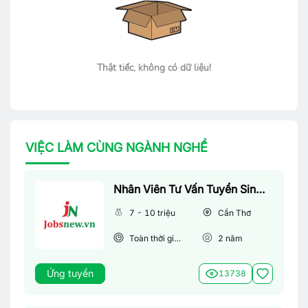
Thật tiếc, không có dữ liệu!
VIỆC LÀM CÙNG NGÀNH NGHỀ
Nhân Viên Tư Vấn Tuyển Sinh (Làm Việc Tại Văn Phòng)
7 - 10 triệu
Cần Thơ
Toàn thời gian
2
năm
Ứng tuyển
13738