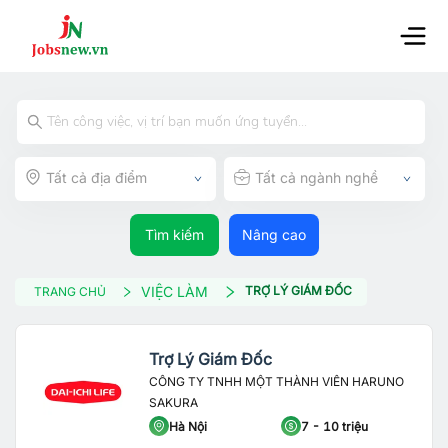
Tất cả địa điểm
Tất cả ngành nghề
Tìm kiếm
Nâng cao
VIỆC LÀM
TRỢ LÝ GIÁM ĐỐC
TRANG CHỦ
Trợ Lý Giám Đốc
CÔNG TY TNHH MỘT THÀNH VIÊN HARUNO
SAKURA
Hà Nội
7 - 10 triệu