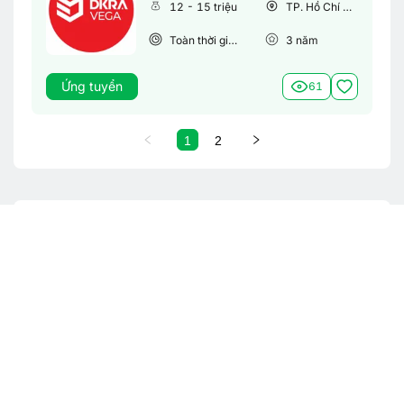
12 - 15 triệu
TP. Hồ Chí Minh
Toàn thời gian
3
năm
Ứng tuyển
61
1
2
Từ khoá tìm việc làm phổ biến
Việc làm theo tỉnh thành
Việc làm Hà Nội
Việc làm Bắc Ninh