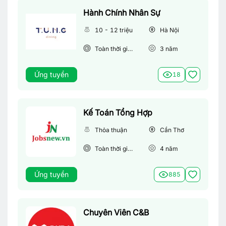
Hành Chính Nhân Sự
10 - 12 triệu
Hà Nội
Toàn thời gian
3
năm
Ứng tuyển
18
Kế Toán Tổng Hợp
Thỏa thuận
Cần Thơ
Toàn thời gian
4
năm
Ứng tuyển
885
Chuyên Viên C&B