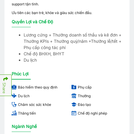
support tận tình.
Ưu tiên các bạn trẻ, khỏe và giàu sức chiến đấu.
Quyền Lợi và Chế Độ
Lương cứng + Thưởng doanh số thầu và kê đơn +
Thưởng KPIs + Thưởng quý/năm +Thưởng lễ/tết +
Phụ cấp công tác phí
Chế độ BHXH, BHYT
Du lịch
Phúc Lợi
Share
Bảo hiểm theo quy định
Phụ cấp
Du lịch
Thưởng
Chăm sóc sức khỏe
Đào tạo
Thăng tiến
Chế độ nghỉ phép
Ngành Nghề