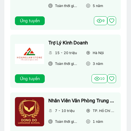
Toàn thời gian
5
năm
Ứng tuyển
9
Trợ Lý Kinh Doanh
15 - 20 triệu
Hà Nội
Toàn thời gian
3
năm
Ứng tuyển
10
Nhân Viên Văn Phòng Trung Tâm Anh Ngữ
7 - 10 triệu
TP. Hồ Chí Minh
Toàn thời gian
1
năm