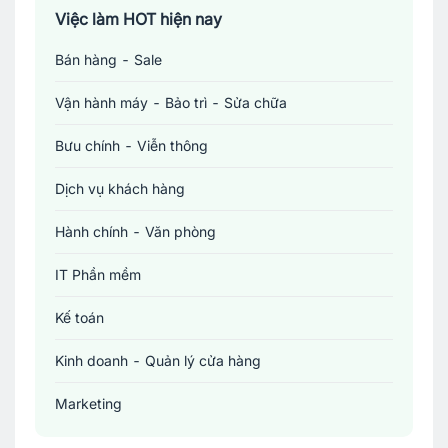
Việc làm TP. Hồ Chí Minh
Việc làm HOT hiện nay
Bán hàng - Sale
Việc làm Cần Thơ
Vận hành máy - Bảo trì - Sửa chữa
Bưu chính - Viễn thông
Dịch vụ khách hàng
Hành chính - Văn phòng
IT Phần mềm
Kế toán
Kinh doanh - Quản lý cửa hàng
Marketing
Sản xuất - Lắp ráp - Chế biến