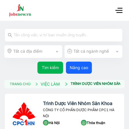
Tất cả địa điểm
Tất cả ngành nghề
Tìm kiếm
Nâng cao
VIỆC LÀM
TRÌNH DƯỢC VIÊN NHÓM SẢN KH
TRANG CHỦ
Trình Dược Viên Nhóm Sản Khoa
CÔNG TY CỔ PHẦN DƯỢC PHẨM CPC1 HÀ
NỘI
Hà Nội
Thỏa thuận