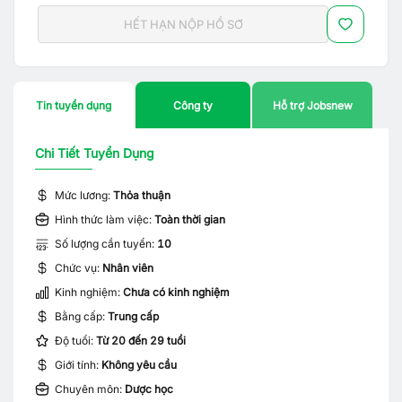
HẾT HẠN NỘP HỒ SƠ
Tin tuyển dụng
Công ty
Hỗ trợ Jobsnew
Chi Tiết Tuyển Dụng
Mức lương:
Thỏa thuận
Hình thức làm việc:
Toàn thời gian
Số lượng cần tuyển:
10
Chức vụ:
Nhân viên
Kinh nghiệm:
Chưa có kinh nghiệm
Bằng cấp:
Trung cấp
Độ tuổi:
Từ 20 đến 29 tuổi
Giới tính:
Không yêu cầu
Chuyên môn:
Dược học