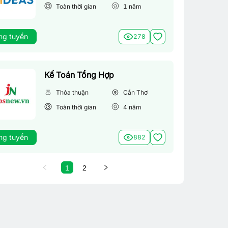
Toàn thời gian
1
năm
ng tuyển
278
Kế Toán Tổng Hợp
Thỏa thuận
Cần Thơ
Toàn thời gian
4
năm
ng tuyển
882
1
2