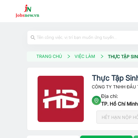
TRANG CHỦ
VIỆC LÀM
THỰC TẬP SI
Thực Tập Sin
CÔNG TY TNHH ĐẦU 
Địa chỉ:
TP. Hồ Chí Minh
HẾT HẠN NỘP H