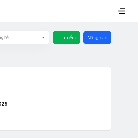
nghề
Tìm kiếm
Nâng cao
025