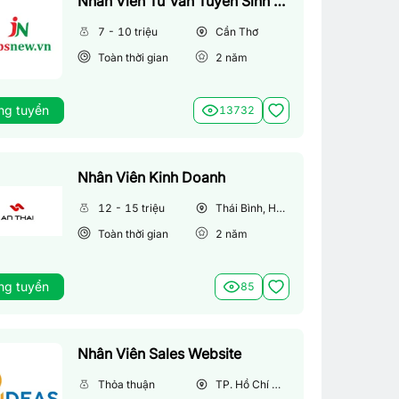
Nhân Viên Tư Vấn Tuyển Sinh (Làm Việc Tại Văn Phòng)
7 - 10 triệu
Cần Thơ
Toàn thời gian
2
năm
ng tuyển
13732
Nhân Viên Kinh Doanh
12 - 15 triệu
Thái Bình, Hà Nội
Toàn thời gian
2
năm
ng tuyển
85
Nhân Viên Sales Website
Thỏa thuận
TP. Hồ Chí Minh