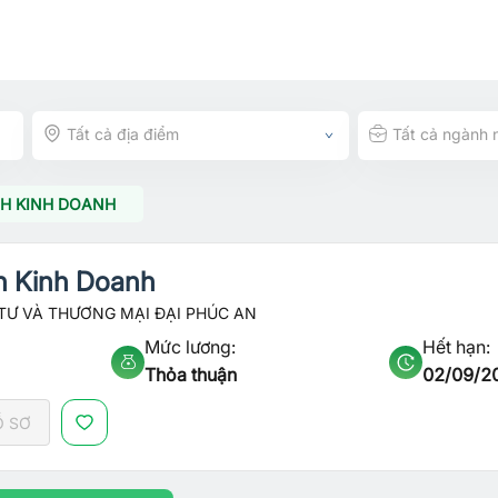
Tất cả địa điểm
Tất cả ngành 
NH KINH DOANH
h Kinh Doanh
TƯ VÀ THƯƠNG MẠI ĐẠI PHÚC AN
Mức lương:
Hết hạn:
Thỏa thuận
02/09/2
Ồ SƠ