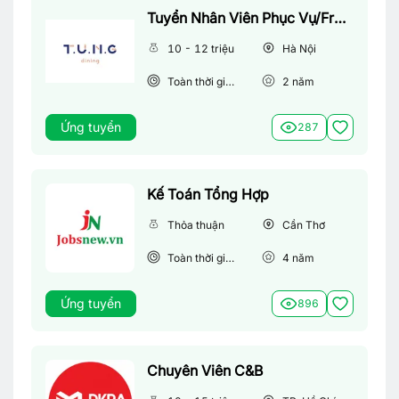
Tuyển Nhân Viên Phục Vụ/Front Of House
10 - 12 triệu
Hà Nội
Toàn thời gian
2
năm
Ứng tuyển
287
Kế Toán Tổng Hợp
Thỏa thuận
Cần Thơ
Toàn thời gian
4
năm
Ứng tuyển
896
Chuyên Viên C&B