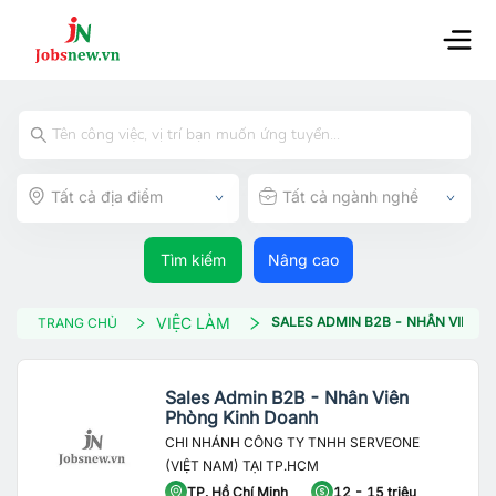
Tất cả địa điểm
Tất cả ngành nghề
Tìm kiếm
Nâng cao
VIỆC LÀM
SALES ADMIN B2B - NHÂN VIÊN 
TRANG CHỦ
Sales Admin B2B - Nhân Viên
Phòng Kinh Doanh
CHI NHÁNH CÔNG TY TNHH SERVEONE
(VIỆT NAM) TẠI TP.HCM
TP. Hồ Chí Minh
12 - 15 triệu