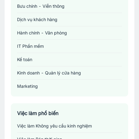
Bưu chính - Viễn thông
Dịch vụ khách hàng
Hành chính - Văn phòng
IT Phần mềm
Kế toán
Kinh doanh - Quản lý cửa hàng
Marketing
Sản xuất - Lắp ráp - Chế biến
Tài chính - Đầu tư - Chứng khoán
Việc làm phổ biến
Việc làm Không yêu cầu kinh nghiệm
Xây dựng