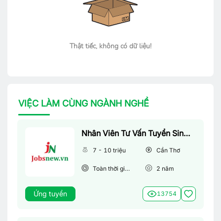
Thật tiếc, không có dữ liệu!
VIỆC LÀM CÙNG NGÀNH NGHỀ
Nhân Viên Tư Vấn Tuyển Sinh (Làm Việc Tại Văn Phòng)
7 - 10 triệu
Cần Thơ
Toàn thời gian
2
năm
Ứng tuyển
13754