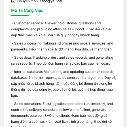
Chuyên môn:
Không yêu cầu
Mô Tả Công Việc
- Customer service: Answering customer questions and
complaints, and providing after-sales support. Trao đổi và giải
đáp thắc mắc và khiếu nại của quý công ty khách hàng.
- Sales processing: Taking and processing orders, invoices, and
payments. Tiếp nhận và xử lý đơn hàng, hóa đơn, và thanh toán.
- Sales data: Tracking orders and sales records, and generating
sales reports. Theo dõi đơn hàng và lập các báo cáo liên quan.
- Internal database: Maintaining and updating customer records,
databases & internal reports, sales contract management. Duy trì,
cập nhật hồ sơ khách hàng, đảm bảo đồng bộ thông tin trong hệ
thống dữ liệu của công ty, báo cáo nội bộ, quản lý hợp đồng mua
bán.
- Sales operations: Ensuring sales operations run smoothly, and
control the delivery schedule, follow plan of client, generate
documents between SVO and clients. Đảm bảo hoạt động bán
hàng diễn ra suôn sẻ, kiểm soát lịch trình giao hàng, theo dõi kế