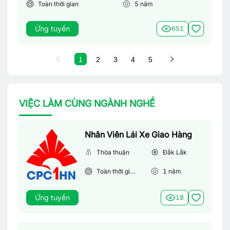
Toàn thời gian
5
năm
Ứng tuyển
651
1
2
3
4
5
VIỆC LÀM CÙNG NGÀNH NGHỀ
Nhân Viên Lái Xe Giao Hàng
Thỏa thuận
Đắk Lắk
Toàn thời gian
1
năm
Ứng tuyển
18