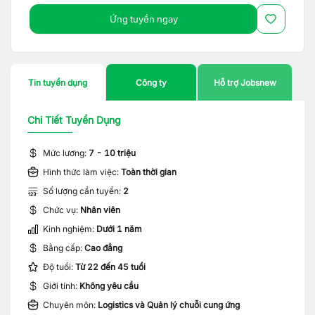
Ứng tuyển ngay
Tin tuyển dụng
Công ty
Hỗ trợ Jobsnew
Chi Tiết Tuyển Dụng
Mức lương:
7 - 10 triệu
Hình thức làm việc:
Toàn thời gian
Số lượng cần tuyển:
2
Chức vụ:
Nhân viên
Kinh nghiệm:
Dưới 1 năm
Bằng cấp:
Cao đẳng
Độ tuổi:
Từ 22 đến 45 tuổi
Giới tính:
Không yêu cầu
Chuyên môn:
Logistics và Quản lý chuỗi cung ứng