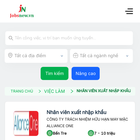
Tất cả địa điểm
Tất cả ngành nghề
Tìm kiếm
Nâng cao
VIỆC LÀM
NHÂN VIÊN XUẤT NHẬP KHẨU
TRANG CHỦ
Nhân viên xuất nhập khẩu
CÔNG TY TRÁCH NHIỆM HỮU HẠN MAY MẶC
ALLIANCE ONE
Bến Tre
7 - 10 triệu