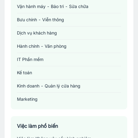
Vận hành máy - Bảo trì - Sửa chữa
Bưu chính - Viễn thông
Dịch vụ khách hàng
Hành chính - Văn phòng
IT Phần mềm
Kế toán
Kinh doanh - Quản lý cửa hàng
Marketing
Sản xuất - Lắp ráp - Chế biến
Tài chính - Đầu tư - Chứng khoán
Việc làm phổ biến