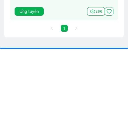
Ứng tuyển
286
1
Từ khoá tìm việc làm phổ biến
Việc làm theo tỉnh thành
Việc làm Hà Nội
Việc làm Bắc Ninh
Việc làm Hải Dương
Việc làm Hải Phòng