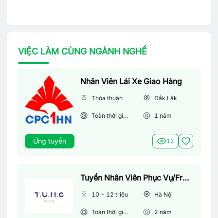
VIỆC LÀM CÙNG NGÀNH NGHỀ
Nhân Viên Lái Xe Giao Hàng
Thỏa thuận
Đắk Lắk
Toàn thời gian
1
năm
Ứng tuyển
12
Tuyển Nhân Viên Phục Vụ/Front Of House
10 - 12 triệu
Hà Nội
Toàn thời gian
2
năm