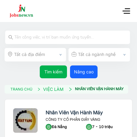
Tất cả địa điểm
Tất cả ngành nghề
Tìm kiếm
Nâng cao
VIỆC LÀM
NHÂN VIÊN VẬN HÀNH MÁY
TRANG CHỦ
Nhân Viên Vận Hành Máy
CÔNG TY CỔ PHẦN GIẤY VÀNG
Đà Nẵng
7 - 10 triệu