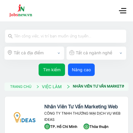
Tất cả địa điểm
Tất cả ngành nghề
Tìm kiếm
Nâng cao
VIỆC LÀM
NHÂN VIÊN TƯ VẤN MARKETING W
TRANG CHỦ
Nhân Viên Tư Vấn Marketing Web
CÔNG TY TNHH THƯƠNG MẠI DỊCH VỤ WEB
IDEAS
TP. Hồ Chí Minh
Thỏa thuận