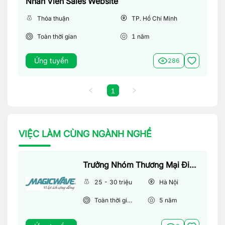
Nhân Viên Sales Website
Thỏa thuận
TP. Hồ Chí Minh
Toàn thời gian
1
năm
Ứng tuyển
286
1
VIỆC LÀM CÙNG NGÀNH NGHỀ
Trưởng Nhóm Thương Mại Điện Tử
25 - 30 triệu
Hà Nội
Toàn thời gian
5
năm