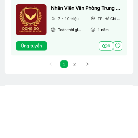
Nhân Viên Văn Phòng Trung Tâm Anh Ngữ
7 - 10 triệu
TP. Hồ Chí Minh
Toàn thời gian
1
năm
Ứng tuyển
9
1
2
Từ khoá tìm việc làm phổ biến
Việc làm theo tỉnh thành
Việc làm Hà Nội