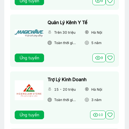
Ứng tuyển
9
Quản Lý Kênh Y Tế
Trên 30 triệu
Hà Nội
Toàn thời gian
5
năm
Ứng tuyển
9
Trợ Lý Kinh Doanh
15 - 20 triệu
Hà Nội
Toàn thời gian
3
năm
Ứng tuyển
10