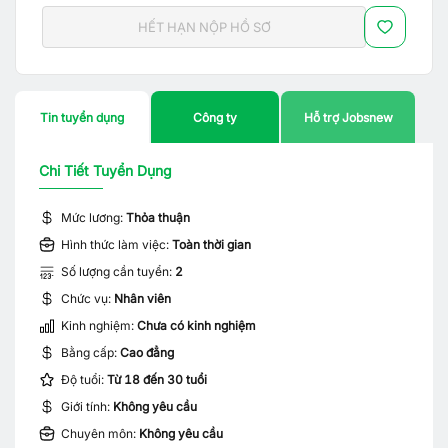
HẾT HẠN NỘP HỒ SƠ
Tin tuyển dụng
Công ty
Hỗ trợ Jobsnew
Chi Tiết Tuyển Dụng
Mức lương:
Thỏa thuận
Hình thức làm việc:
Toàn thời gian
Số lượng cần tuyển:
2
Chức vụ:
Nhân viên
Kinh nghiệm:
Chưa có kinh nghiệm
Bằng cấp:
Cao đẳng
Độ tuổi:
Từ 18 đến 30 tuổi
Giới tính:
Không yêu cầu
Chuyên môn:
Không yêu cầu