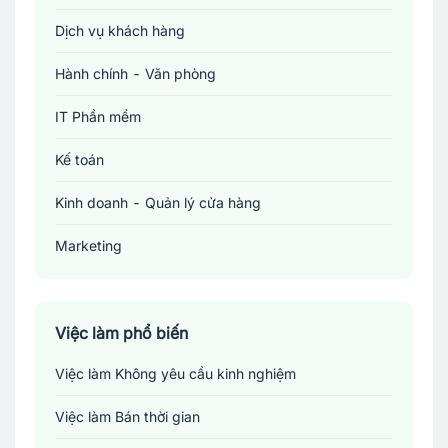
Dịch vụ khách hàng
Hành chính - Văn phòng
IT Phần mềm
Kế toán
Kinh doanh - Quản lý cửa hàng
Marketing
Sản xuất - Lắp ráp - Chế biến
Tài chính - Đầu tư - Chứng khoán
Việc làm phổ biến
Việc làm Không yêu cầu kinh nghiệm
Xây dựng
Việc làm Bán thời gian
Y tế - Chăm sóc sức khỏe