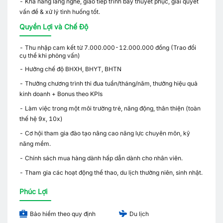
- Khả năng lắng nghe, giao tiếp trình bày thuyết phục, giải quyết
vấn đề & xử lý tình huống tốt.
Quyền Lợi và Chế Độ
- Thu nhập cam kết từ 7.000.000-12.000.000 đồng (Trao đổi
cụ thể khi phỏng vấn)
- Hưởng chế độ BHXH, BHYT, BHTN
- Thưởng chương trình thi đua tuần/tháng/năm, thưởng hiệu quả
kinh doanh + Bonus theo KPIs
- Làm việc trong một môi trường trẻ, năng động, thân thiện (toàn
thế hệ 9x, 10x)
- Cơ hội tham gia đào tạo nâng cao năng lực chuyên môn, kỹ
năng mềm.
- Chính sách mua hàng dành hấp dẫn dành cho nhân viên.
- Tham gia các hoạt động thể thao, du lịch thường niên, sinh nhật.
Phúc Lợi
Bảo hiểm theo quy định
Du lịch