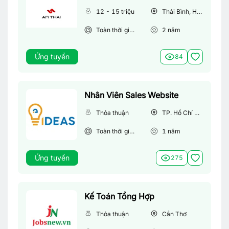
12 - 15 triệu
Thái Bình, Hà Nội
Toàn thời gian
2
năm
Ứng tuyển
84
Nhân Viên Sales Website
Thỏa thuận
TP. Hồ Chí Minh
Toàn thời gian
1
năm
Ứng tuyển
275
Kế Toán Tổng Hợp
Thỏa thuận
Cần Thơ