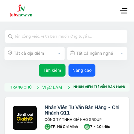
Tất cả địa điểm
Tất cả ngành nghề
Tìm kiếm
Nâng cao
VIỆC LÀM
NHÂN VIÊN TƯ VẤN BÁN HÀNG - 
TRANG CHỦ
Nhân Viên Tư Vấn Bán Hàng - Chi
Nhánh Q11
CÔNG TY TNHH GIÁ KHO GROUP
TP. Hồ Chí Minh
7 - 10 triệu