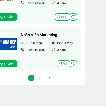
Toàn thời gian
4
năm
ng tuyển
890
Nhân Viên Marketing
7 - 10 triệu
Bình Dương
Toàn thời gian
3
năm
ng tuyển
51
1
2