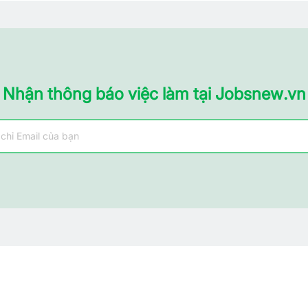
Tài chính - Đầu tư - Chứng khoán
Xây dựng
Y tế - Chăm sóc sức khỏe
Nhận thông báo việc làm tại Jobsnew.vn
ng tôi
Việc làm
ng tôi
Việc làm HOT nhất