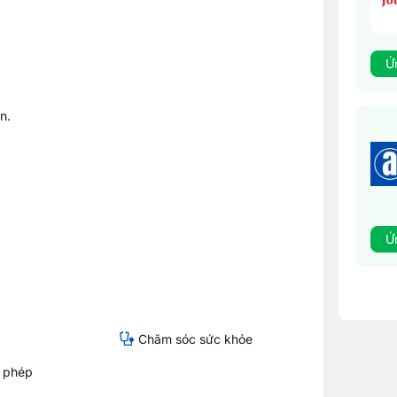
Ứ
n.
.
Ứ
Chăm sóc sức khỏe
ỉ phép