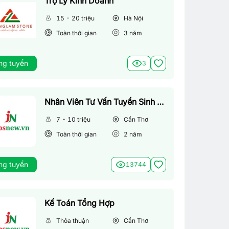
Trợ Lý Kinh Doanh
15 - 20 triệu
Hà Nội
Toàn thời gian
3
năm
ng tuyển
3
Nhân Viên Tư Vấn Tuyển Sinh (Làm Việc Tại Văn Phòng)
7 - 10 triệu
Cần Thơ
Toàn thời gian
2
năm
ng tuyển
13744
Kế Toán Tổng Hợp
Thỏa thuận
Cần Thơ