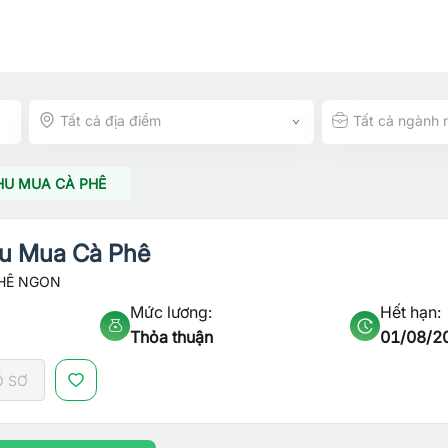
Tất cả địa điểm
Tất cả ngành 
HU MUA CÀ PHÊ
u Mua Cà Phê
HÊ NGON
Mức lương:
Hết hạn:
Thỏa thuận
01/08/2
Ồ SƠ