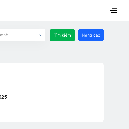
nghề
Tìm kiếm
Nâng cao
025