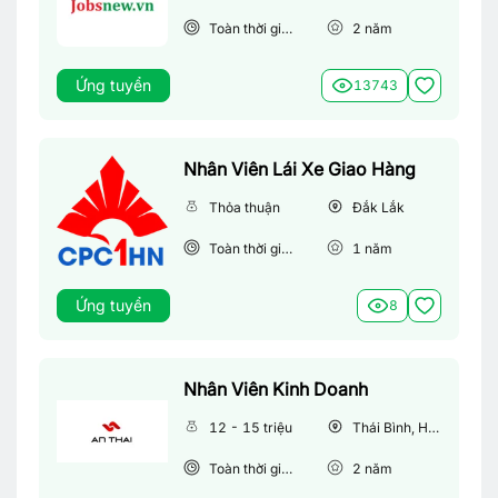
Toàn thời gian
2
năm
Ứng tuyển
13743
Nhân Viên Lái Xe Giao Hàng
Thỏa thuận
Đắk Lắk
Toàn thời gian
1
năm
Ứng tuyển
8
Nhân Viên Kinh Doanh
12 - 15 triệu
Thái Bình, Hà Nội
Toàn thời gian
2
năm