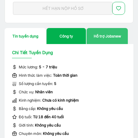
HẾT HẠN NỘP HỒ SƠ
Tin tuyển dụng
Công ty
Hỗ trợ Jobsnew
Chi Tiết Tuyển Dụng
Mức lương:
5 - 7 triệu
Hình thức làm việc:
Toàn thời gian
Số lượng cần tuyển:
5
Chức vụ:
Nhân viên
Kinh nghiệm:
Chưa có kinh nghiệm
Bằng cấp:
Không yêu cầu
Độ tuổi:
Từ 18 đến 40 tuổi
Giới tính:
Không yêu cầu
Chuyên môn:
Không yêu cầu