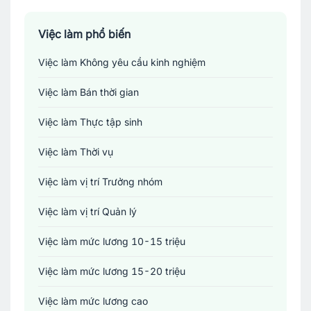
Sản xuất - Lắp ráp - Chế biến
Tài chính - Đầu tư - Chứng khoán
Việc làm phổ biến
Việc làm Không yêu cầu kinh nghiệm
Xây dựng
Việc làm Bán thời gian
Y tế - Chăm sóc sức khỏe
Việc làm Thực tập sinh
Việc làm Thời vụ
Việc làm vị trí Trưởng nhóm
Việc làm vị trí Quản lý
Việc làm mức lương 10-15 triệu
Việc làm mức lương 15-20 triệu
Việc làm mức lương cao