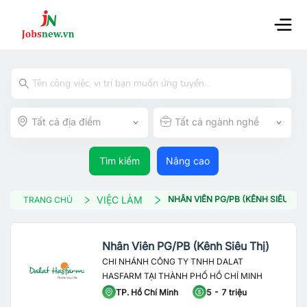
Tất cả địa điểm
Tất cả ngành nghề
Tìm kiếm
Nâng cao
VIỆC LÀM
NHÂN VIÊN PG/PB (KÊNH SIÊU THỊ
TRANG CHỦ
Nhân Viên PG/PB (Kênh Siêu Thị)
CHI NHÁNH CÔNG TY TNHH DALAT
HASFARM TẠI THÀNH PHỐ HỒ CHÍ MINH
TP. Hồ Chí Minh
5 - 7 triệu