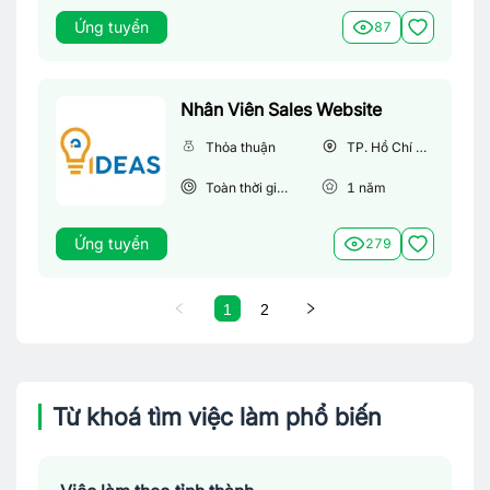
Ứng tuyển
87
Nhân Viên Sales Website
Thỏa thuận
TP. Hồ Chí Minh
Toàn thời gian
1
năm
Ứng tuyển
279
1
2
Từ khoá tìm việc làm phổ biến