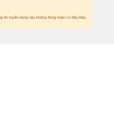
g tin tuyển dụng này không đúng hoặc có dấu hiệu
n
Việc làm HOT hiện nay
Bán hàng - Sale
Vận hành máy - Bảo trì - Sửa chữa
Bưu chính - Viễn thông
Dịch vụ khách hàng