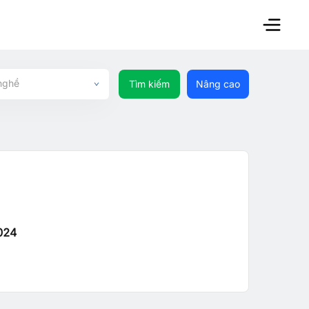
nghề
Tìm kiếm
Nâng cao
024