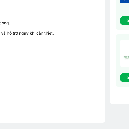
Ứ
 động.
và hỗ trợ ngay khi cần thiết.
Ứ