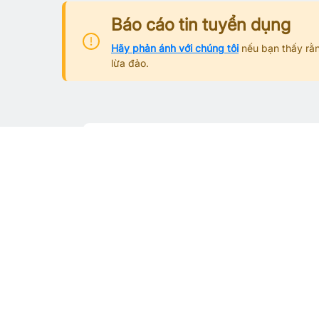
Báo cáo tin tuyển dụng
Hãy phản ánh với chúng tôi
nếu bạn thấy rằn
lừa đảo.
Từ khoá tìm việc làm phổ biế
Việc làm theo tỉnh thành
Việc làm Hà Nội
Việc làm Bắc Ninh
Việc làm Hải Dương
Việc làm Hải Phòng