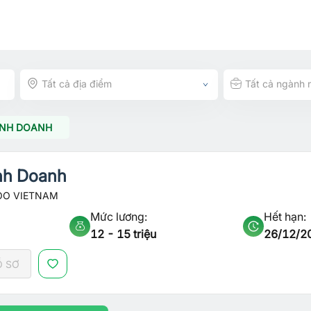
Tất cả địa điểm
Tất cả ngành 
INH DOANH
nh Doanh
OO VIETNAM
Mức lương:
Hết hạn:
12 - 15 triệu
26/12/2
Ồ SƠ