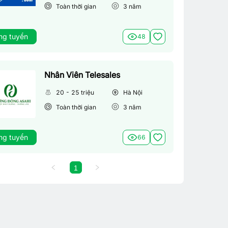
Toàn thời gian
3
năm
ng tuyển
48
Nhân Viên Telesales
20 - 25 triệu
Hà Nội
Toàn thời gian
3
năm
ng tuyển
66
1