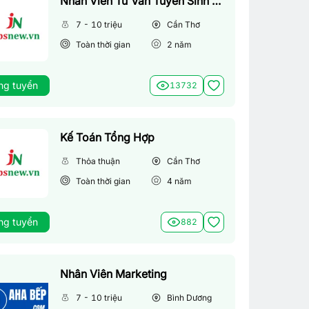
Nhân Viên Tư Vấn Tuyển Sinh (Làm Việc Tại Văn Phòng)
7 - 10 triệu
Cần Thơ
Toàn thời gian
2
năm
ng tuyển
13732
Kế Toán Tổng Hợp
Thỏa thuận
Cần Thơ
Toàn thời gian
4
năm
ng tuyển
882
Nhân Viên Marketing
7 - 10 triệu
Bình Dương