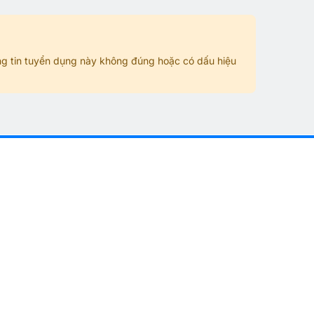
g tin tuyển dụng này không đúng hoặc có dấu hiệu
n
Việc làm HOT hiện nay
Bán hàng - Sale
Vận hành máy - Bảo trì - Sửa chữa
Bưu chính - Viễn thông