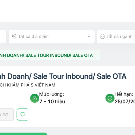
Tất cả địa điểm
Tất cả ngành 
INH DOANH/ SALE TOUR INBOUND/ SALE OTA
nh Doanh/ Sale Tour Inbound/ Sale OTA
ỊCH KHÁM PHÁ S VIỆT NAM
Mức lương:
Hết hạn:
7 - 10 triệu
25/07/2
Ồ SƠ