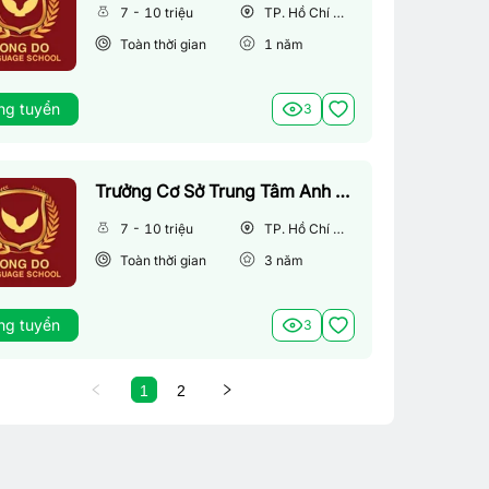
7 - 10 triệu
TP. Hồ Chí Minh
Toàn thời gian
1
năm
ng tuyển
3
Trưởng Cơ Sở Trung Tâm Anh Ngữ
7 - 10 triệu
TP. Hồ Chí Minh
Toàn thời gian
3
năm
ng tuyển
3
1
2