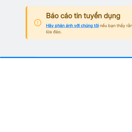
Báo cáo tin tuyển dụng
Hãy phản ánh với chúng tôi
nếu bạn thấy rằn
lừa đảo.
Từ khoá tìm việc làm phổ biế
Việc làm theo tỉnh thành
Việc làm Hà Nội
Việc làm Bắc Ninh
Việc làm Hải Dương