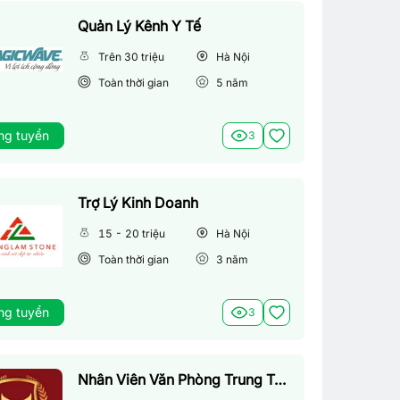
Quản Lý Kênh Y Tế
Trên 30 triệu
Hà Nội
Toàn thời gian
5
năm
ng tuyển
3
Trợ Lý Kinh Doanh
15 - 20 triệu
Hà Nội
Toàn thời gian
3
năm
ng tuyển
3
Nhân Viên Văn Phòng Trung Tâm Anh Ngữ