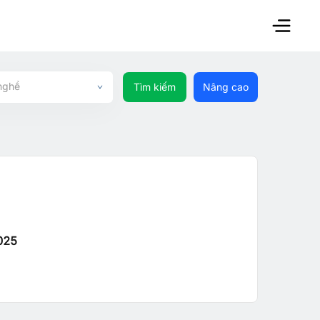
nghề
Tìm kiếm
Nâng cao
025