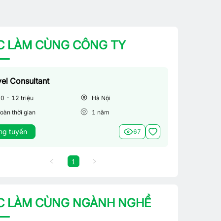
C LÀM CÙNG CÔNG TY
vel Consultant
0 - 12 triệu
Hà Nội
oàn thời gian
1
năm
ng tuyển
67
1
C LÀM CÙNG NGÀNH NGHỀ