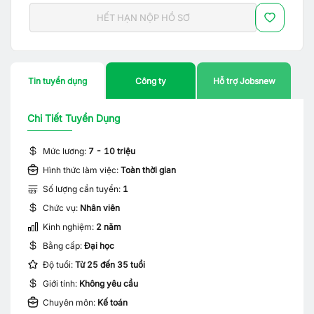
HẾT HẠN NỘP HỒ SƠ
Tin tuyển dụng
Công ty
Hỗ trợ Jobsnew
Chi Tiết Tuyển Dụng
Mức lương:
7 - 10 triệu
Hình thức làm việc:
Toàn thời gian
Số lượng cần tuyển:
1
Chức vụ:
Nhân viên
Kinh nghiệm:
2 năm
Bằng cấp:
Đại học
Độ tuổi:
Từ 25 đến 35 tuổi
Giới tính:
Không yêu cầu
Chuyên môn:
Kế toán