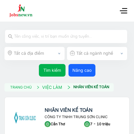
Tất cả địa điểm
Tất cả ngành nghề
Tìm kiếm
Nâng cao
VIỆC LÀM
NHÂN VIÊN KẾ TOÁN
TRANG CHỦ
NHÂN VIÊN KẾ TOÁN
CÔNG TY TNHH TRUNG SƠN CLINIC
Cần Thơ
7 - 10 triệu